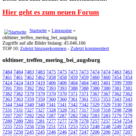
Hier geht es zum neuen Forum
Startseite
»
Limousine
»
oldtimer_treffen_mering_bei_augsburg
Zugriffe auf alle Bilder bislang: 45.046.166
TOP 10:
Zuletzt hinzugekommen
-
Zuletzt kommentiert
oldtimer_treffen_mering_bei_augsburg
7484
7484
7483
7483
7475
7475
7473
7473
7474
7474
7463
7463
7461
7461
7462
7462
7458
7458
7459
7459
7460
7460
7454
7454
7424
7424
7419
7419
7406
7406
7404
7404
7401
7401
7399
7399
7391
7391
7392
7392
7393
7393
7388
7388
7380
7380
7381
7381
7382
7382
7379
7379
7370
7370
7371
7371
7367
7367
7362
7362
7363
7363
7359
7359
7360
7360
7361
7361
7353
7353
7343
7343
7344
7344
7340
7340
7341
7341
7342
7342
7329
7329
7330
7330
7331
7331
7327
7327
7328
7328
7317
7317
7318
7318
7298
7298
7297
7297
7292
7292
7287
7287
7282
7282
7283
7283
7279
7279
7280
7280
7281
7281
7277
7277
7278
7278
7257
7257
7254
7254
7255
7255
7256
7256
7251
7251
7253
7253
7248
7248
7249
7249
7250
7250
7245
7245
7246
7246
7247
7247
7206
7206
7207
7207