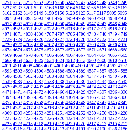
5251
5251
5252
5252
5250
5250
5247
5247
5248
5248
5249
5249
5237
5237
5201
5201
5168
5168
5164
5164
5165
5165
5163
5163
5162
5162
5149
5149
5150
5150
5123
5123
5117
5117
5095
5095
5094
5094
5093
5093
4961
4961
4959
4959
4960
4960
4958
4958
4957
4957
4956
4956
4950
4950
4949
4949
4947
4947
4948
4948
4923
4923
4921
4921
4922
4922
4916
4916
4917
4917
4918
4918
4871
4871
4830
4830
4787
4787
4786
4786
4748
4748
4749
4749
4729
4729
4726
4726
4727
4727
4728
4728
4722
4722
4721
4721
4720
4720
4708
4708
4707
4707
4705
4705
4706
4706
4676
4676
4674
4674
4675
4675
4672
4672
4673
4673
4671
4671
4668
4668
4669
4669
4670
4670
4666
4666
4667
4667
4664
4664
4665
4665
4663
4663
4625
4625
4624
4624
4612
4612
4609
4609
4610
4610
4611
4611
4608
4608
4601
4601
4600
4600
4591
4591
4592
4592
4593
4593
4590
4590
4588
4588
4589
4589
4587
4587
4585
4585
4586
4586
4582
4582
4583
4583
4584
4584
4547
4547
4540
4540
4539
4539
4537
4537
4538
4538
4536
4536
4534
4534
4535
4535
4520
4520
4497
4497
4496
4496
4475
4475
4474
4474
4473
4473
4471
4471
4472
4472
4466
4466
4429
4429
4397
4397
4396
4396
4394
4394
4395
4395
4393
4393
4364
4364
4365
4365
4366
4366
4357
4357
4358
4358
4356
4356
4348
4348
4347
4347
4345
4345
4321
4321
4317
4317
4316
4316
4312
4312
4311
4311
4310
4310
4309
4309
4253
4253
4251
4251
4252
4252
4250
4250
4228
4228
4227
4227
4225
4225
4226
4226
4224
4224
4221
4221
4222
4222
4223
4223
4218
4218
4219
4219
4220
4220
4217
4217
4215
4215
4216
4216
4214
4214
4213
4213
4191
4191
4190
4190
4186
4186