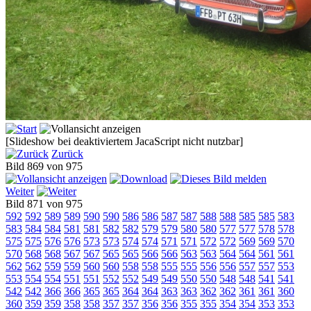
[Slideshow bei deaktiviertem JacaScript nicht nutzbar]
Zurück
Bild 869 von 975
Weiter
Bild 871 von 975
592
592
589
589
590
590
586
586
587
587
588
588
585
585
583
583
584
584
581
581
582
582
579
579
580
580
577
577
578
578
575
575
576
576
573
573
574
574
571
571
572
572
569
569
570
570
568
568
567
567
565
565
566
566
563
563
564
564
561
561
562
562
559
559
560
560
558
558
555
555
556
556
557
557
553
553
554
554
551
551
552
552
549
549
550
550
548
548
541
541
542
542
366
366
365
365
364
364
363
363
362
362
361
361
360
360
359
359
358
358
357
357
356
356
355
355
354
354
353
353