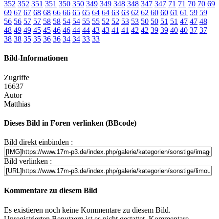
352
352
351
351
350
350
349
349
348
348
347
347
71
71
70
70
69
69
67
67
68
68
66
66
65
65
64
64
63
63
62
62
60
60
61
61
59
59
56
56
57
57
58
58
54
54
55
55
52
52
53
53
50
50
51
51
47
47
48
48
49
49
45
45
46
46
44
44
43
43
41
41
42
42
39
39
40
40
37
37
38
38
35
35
36
36
34
34
33
33
Bild-Informationen
Zugriffe
16637
Autor
Matthias
Dieses Bild in Foren verlinken (BBcode)
Bild direkt einbinden :
Bild verlinken :
Kommentare zu diesem Bild
Es existieren noch keine Kommentare zu diesem Bild.
Unregistrierten Benutzern ist es nicht gestattet, Kommentare