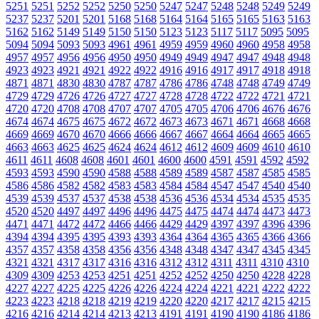
5251
5251
5252
5252
5250
5250
5247
5247
5248
5248
5249
5249
5237
5237
5201
5201
5168
5168
5164
5164
5165
5165
5163
5163
5162
5162
5149
5149
5150
5150
5123
5123
5117
5117
5095
5095
5094
5094
5093
5093
4961
4961
4959
4959
4960
4960
4958
4958
4957
4957
4956
4956
4950
4950
4949
4949
4947
4947
4948
4948
4923
4923
4921
4921
4922
4922
4916
4916
4917
4917
4918
4918
4871
4871
4830
4830
4787
4787
4786
4786
4748
4748
4749
4749
4729
4729
4726
4726
4727
4727
4728
4728
4722
4722
4721
4721
4720
4720
4708
4708
4707
4707
4705
4705
4706
4706
4676
4676
4674
4674
4675
4675
4672
4672
4673
4673
4671
4671
4668
4668
4669
4669
4670
4670
4666
4666
4667
4667
4664
4664
4665
4665
4663
4663
4625
4625
4624
4624
4612
4612
4609
4609
4610
4610
4611
4611
4608
4608
4601
4601
4600
4600
4591
4591
4592
4592
4593
4593
4590
4590
4588
4588
4589
4589
4587
4587
4585
4585
4586
4586
4582
4582
4583
4583
4584
4584
4547
4547
4540
4540
4539
4539
4537
4537
4538
4538
4536
4536
4534
4534
4535
4535
4520
4520
4497
4497
4496
4496
4475
4475
4474
4474
4473
4473
4471
4471
4472
4472
4466
4466
4429
4429
4397
4397
4396
4396
4394
4394
4395
4395
4393
4393
4364
4364
4365
4365
4366
4366
4357
4357
4358
4358
4356
4356
4348
4348
4347
4347
4345
4345
4321
4321
4317
4317
4316
4316
4312
4312
4311
4311
4310
4310
4309
4309
4253
4253
4251
4251
4252
4252
4250
4250
4228
4228
4227
4227
4225
4225
4226
4226
4224
4224
4221
4221
4222
4222
4223
4223
4218
4218
4219
4219
4220
4220
4217
4217
4215
4215
4216
4216
4214
4214
4213
4213
4191
4191
4190
4190
4186
4186