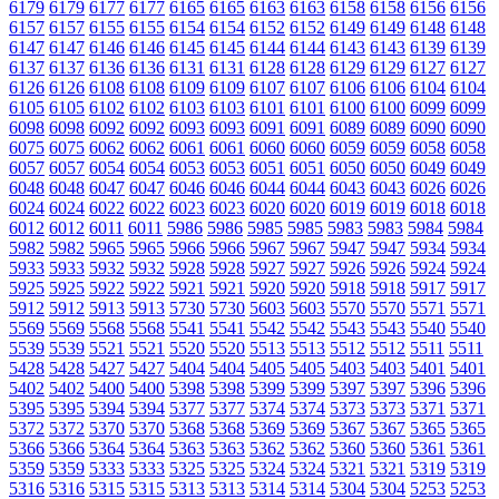
6179
6179
6177
6177
6165
6165
6163
6163
6158
6158
6156
6156
6157
6157
6155
6155
6154
6154
6152
6152
6149
6149
6148
6148
6147
6147
6146
6146
6145
6145
6144
6144
6143
6143
6139
6139
6137
6137
6136
6136
6131
6131
6128
6128
6129
6129
6127
6127
6126
6126
6108
6108
6109
6109
6107
6107
6106
6106
6104
6104
6105
6105
6102
6102
6103
6103
6101
6101
6100
6100
6099
6099
6098
6098
6092
6092
6093
6093
6091
6091
6089
6089
6090
6090
6075
6075
6062
6062
6061
6061
6060
6060
6059
6059
6058
6058
6057
6057
6054
6054
6053
6053
6051
6051
6050
6050
6049
6049
6048
6048
6047
6047
6046
6046
6044
6044
6043
6043
6026
6026
6024
6024
6022
6022
6023
6023
6020
6020
6019
6019
6018
6018
6012
6012
6011
6011
5986
5986
5985
5985
5983
5983
5984
5984
5982
5982
5965
5965
5966
5966
5967
5967
5947
5947
5934
5934
5933
5933
5932
5932
5928
5928
5927
5927
5926
5926
5924
5924
5925
5925
5922
5922
5921
5921
5920
5920
5918
5918
5917
5917
5912
5912
5913
5913
5730
5730
5603
5603
5570
5570
5571
5571
5569
5569
5568
5568
5541
5541
5542
5542
5543
5543
5540
5540
5539
5539
5521
5521
5520
5520
5513
5513
5512
5512
5511
5511
5428
5428
5427
5427
5404
5404
5405
5405
5403
5403
5401
5401
5402
5402
5400
5400
5398
5398
5399
5399
5397
5397
5396
5396
5395
5395
5394
5394
5377
5377
5374
5374
5373
5373
5371
5371
5372
5372
5370
5370
5368
5368
5369
5369
5367
5367
5365
5365
5366
5366
5364
5364
5363
5363
5362
5362
5360
5360
5361
5361
5359
5359
5333
5333
5325
5325
5324
5324
5321
5321
5319
5319
5316
5316
5315
5315
5313
5313
5314
5314
5304
5304
5253
5253