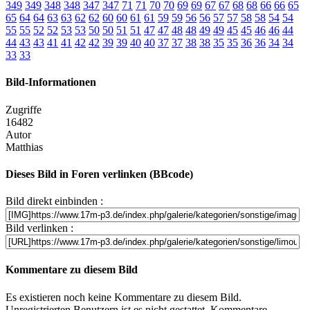
349
349
348
348
347
347
71
71
70
70
69
69
67
67
68
68
66
66
65
65
64
64
63
63
62
62
60
60
61
61
59
59
56
56
57
57
58
58
54
54
55
55
52
52
53
53
50
50
51
51
47
47
48
48
49
49
45
45
46
46
44
44
43
43
41
41
42
42
39
39
40
40
37
37
38
38
35
35
36
36
34
34
33
33
Bild-Informationen
Zugriffe
16482
Autor
Matthias
Dieses Bild in Foren verlinken (BBcode)
Bild direkt einbinden :
Bild verlinken :
Kommentare zu diesem Bild
Es existieren noch keine Kommentare zu diesem Bild.
Unregistrierten Benutzern ist es nicht gestattet, Kommentare