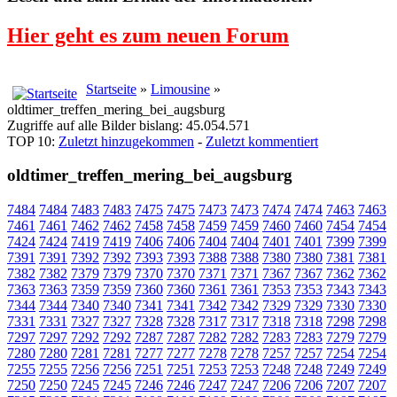
Hier geht es zum neuen Forum
Startseite
»
Limousine
»
oldtimer_treffen_mering_bei_augsburg
Zugriffe auf alle Bilder bislang: 45.054.571
TOP 10:
Zuletzt hinzugekommen
-
Zuletzt kommentiert
oldtimer_treffen_mering_bei_augsburg
7484
7484
7483
7483
7475
7475
7473
7473
7474
7474
7463
7463
7461
7461
7462
7462
7458
7458
7459
7459
7460
7460
7454
7454
7424
7424
7419
7419
7406
7406
7404
7404
7401
7401
7399
7399
7391
7391
7392
7392
7393
7393
7388
7388
7380
7380
7381
7381
7382
7382
7379
7379
7370
7370
7371
7371
7367
7367
7362
7362
7363
7363
7359
7359
7360
7360
7361
7361
7353
7353
7343
7343
7344
7344
7340
7340
7341
7341
7342
7342
7329
7329
7330
7330
7331
7331
7327
7327
7328
7328
7317
7317
7318
7318
7298
7298
7297
7297
7292
7292
7287
7287
7282
7282
7283
7283
7279
7279
7280
7280
7281
7281
7277
7277
7278
7278
7257
7257
7254
7254
7255
7255
7256
7256
7251
7251
7253
7253
7248
7248
7249
7249
7250
7250
7245
7245
7246
7246
7247
7247
7206
7206
7207
7207