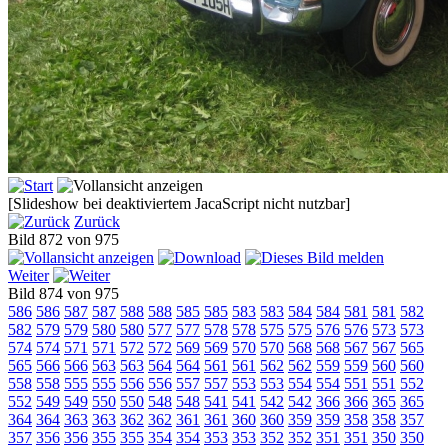
[Slideshow bei deaktiviertem JacaScript nicht nutzbar]
Zurück
Bild 872 von 975
Weiter
Bild 874 von 975
586
586
587
587
588
588
585
585
583
583
584
584
581
581
582
582
579
579
580
580
577
577
578
578
575
575
576
576
573
573
574
574
571
571
572
572
569
569
570
570
568
568
567
567
565
565
566
566
563
563
564
564
561
561
562
562
559
559
560
560
558
558
555
555
556
556
557
557
553
553
554
554
551
551
552
552
549
549
550
550
548
548
541
541
542
542
366
366
365
365
364
364
363
363
362
362
361
361
360
360
359
359
358
358
357
357
356
356
355
355
354
354
353
353
352
352
351
351
350
350