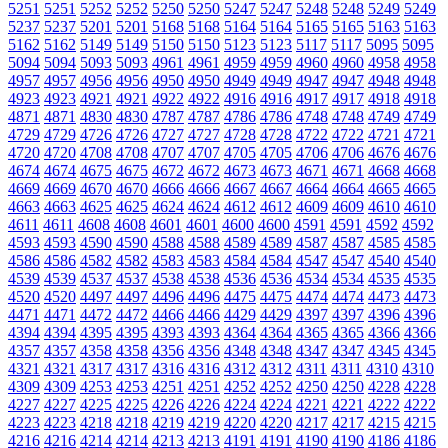
5251
5251
5252
5252
5250
5250
5247
5247
5248
5248
5249
5249
5237
5237
5201
5201
5168
5168
5164
5164
5165
5165
5163
5163
5162
5162
5149
5149
5150
5150
5123
5123
5117
5117
5095
5095
5094
5094
5093
5093
4961
4961
4959
4959
4960
4960
4958
4958
4957
4957
4956
4956
4950
4950
4949
4949
4947
4947
4948
4948
4923
4923
4921
4921
4922
4922
4916
4916
4917
4917
4918
4918
4871
4871
4830
4830
4787
4787
4786
4786
4748
4748
4749
4749
4729
4729
4726
4726
4727
4727
4728
4728
4722
4722
4721
4721
4720
4720
4708
4708
4707
4707
4705
4705
4706
4706
4676
4676
4674
4674
4675
4675
4672
4672
4673
4673
4671
4671
4668
4668
4669
4669
4670
4670
4666
4666
4667
4667
4664
4664
4665
4665
4663
4663
4625
4625
4624
4624
4612
4612
4609
4609
4610
4610
4611
4611
4608
4608
4601
4601
4600
4600
4591
4591
4592
4592
4593
4593
4590
4590
4588
4588
4589
4589
4587
4587
4585
4585
4586
4586
4582
4582
4583
4583
4584
4584
4547
4547
4540
4540
4539
4539
4537
4537
4538
4538
4536
4536
4534
4534
4535
4535
4520
4520
4497
4497
4496
4496
4475
4475
4474
4474
4473
4473
4471
4471
4472
4472
4466
4466
4429
4429
4397
4397
4396
4396
4394
4394
4395
4395
4393
4393
4364
4364
4365
4365
4366
4366
4357
4357
4358
4358
4356
4356
4348
4348
4347
4347
4345
4345
4321
4321
4317
4317
4316
4316
4312
4312
4311
4311
4310
4310
4309
4309
4253
4253
4251
4251
4252
4252
4250
4250
4228
4228
4227
4227
4225
4225
4226
4226
4224
4224
4221
4221
4222
4222
4223
4223
4218
4218
4219
4219
4220
4220
4217
4217
4215
4215
4216
4216
4214
4214
4213
4213
4191
4191
4190
4190
4186
4186