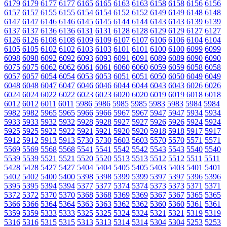
6179
6179
6177
6177
6165
6165
6163
6163
6158
6158
6156
6156
6157
6157
6155
6155
6154
6154
6152
6152
6149
6149
6148
6148
6147
6147
6146
6146
6145
6145
6144
6144
6143
6143
6139
6139
6137
6137
6136
6136
6131
6131
6128
6128
6129
6129
6127
6127
6126
6126
6108
6108
6109
6109
6107
6107
6106
6106
6104
6104
6105
6105
6102
6102
6103
6103
6101
6101
6100
6100
6099
6099
6098
6098
6092
6092
6093
6093
6091
6091
6089
6089
6090
6090
6075
6075
6062
6062
6061
6061
6060
6060
6059
6059
6058
6058
6057
6057
6054
6054
6053
6053
6051
6051
6050
6050
6049
6049
6048
6048
6047
6047
6046
6046
6044
6044
6043
6043
6026
6026
6024
6024
6022
6022
6023
6023
6020
6020
6019
6019
6018
6018
6012
6012
6011
6011
5986
5986
5985
5985
5983
5983
5984
5984
5982
5982
5965
5965
5966
5966
5967
5967
5947
5947
5934
5934
5933
5933
5932
5932
5928
5928
5927
5927
5926
5926
5924
5924
5925
5925
5922
5922
5921
5921
5920
5920
5918
5918
5917
5917
5912
5912
5913
5913
5730
5730
5603
5603
5570
5570
5571
5571
5569
5569
5568
5568
5541
5541
5542
5542
5543
5543
5540
5540
5539
5539
5521
5521
5520
5520
5513
5513
5512
5512
5511
5511
5428
5428
5427
5427
5404
5404
5405
5405
5403
5403
5401
5401
5402
5402
5400
5400
5398
5398
5399
5399
5397
5397
5396
5396
5395
5395
5394
5394
5377
5377
5374
5374
5373
5373
5371
5371
5372
5372
5370
5370
5368
5368
5369
5369
5367
5367
5365
5365
5366
5366
5364
5364
5363
5363
5362
5362
5360
5360
5361
5361
5359
5359
5333
5333
5325
5325
5324
5324
5321
5321
5319
5319
5316
5316
5315
5315
5313
5313
5314
5314
5304
5304
5253
5253