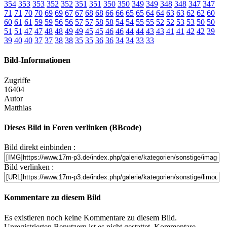
354
353
353
352
352
351
351
350
350
349
349
348
348
347
347
71
71
70
70
69
69
67
67
68
68
66
66
65
65
64
64
63
63
62
62
60
60
61
61
59
59
56
56
57
57
58
58
54
54
55
55
52
52
53
53
50
50
51
51
47
47
48
48
49
49
45
45
46
46
44
44
43
43
41
41
42
42
39
39
40
40
37
37
38
38
35
35
36
36
34
34
33
33
Bild-Informationen
Zugriffe
16404
Autor
Matthias
Dieses Bild in Foren verlinken (BBcode)
Bild direkt einbinden :
Bild verlinken :
Kommentare zu diesem Bild
Es existieren noch keine Kommentare zu diesem Bild.
Unregistrierten Benutzern ist es nicht gestattet, Kommentare