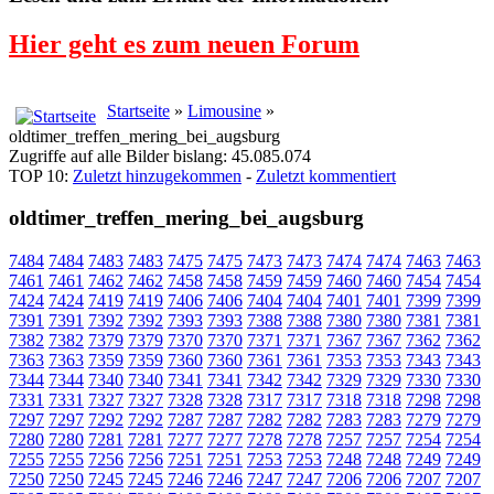
Hier geht es zum neuen Forum
Startseite
»
Limousine
»
oldtimer_treffen_mering_bei_augsburg
Zugriffe auf alle Bilder bislang: 45.085.074
TOP 10:
Zuletzt hinzugekommen
-
Zuletzt kommentiert
oldtimer_treffen_mering_bei_augsburg
7484
7484
7483
7483
7475
7475
7473
7473
7474
7474
7463
7463
7461
7461
7462
7462
7458
7458
7459
7459
7460
7460
7454
7454
7424
7424
7419
7419
7406
7406
7404
7404
7401
7401
7399
7399
7391
7391
7392
7392
7393
7393
7388
7388
7380
7380
7381
7381
7382
7382
7379
7379
7370
7370
7371
7371
7367
7367
7362
7362
7363
7363
7359
7359
7360
7360
7361
7361
7353
7353
7343
7343
7344
7344
7340
7340
7341
7341
7342
7342
7329
7329
7330
7330
7331
7331
7327
7327
7328
7328
7317
7317
7318
7318
7298
7298
7297
7297
7292
7292
7287
7287
7282
7282
7283
7283
7279
7279
7280
7280
7281
7281
7277
7277
7278
7278
7257
7257
7254
7254
7255
7255
7256
7256
7251
7251
7253
7253
7248
7248
7249
7249
7250
7250
7245
7245
7246
7246
7247
7247
7206
7206
7207
7207