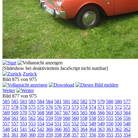
[Slideshow bei deaktiviertem JacaScript nicht nutzbar]
Zurück
Bild 875 von 975
Weiter
Bild 877 von 975
585
585
583
583
584
584
581
581
582
582
579
579
580
580
577
577
578
578
575
575
576
576
573
573
574
574
571
571
572
572
569
569
570
570
568
568
567
567
565
565
566
566
563
563
564
564
561
561
562
562
559
559
560
560
558
558
555
555
556
556
557
557
553
553
554
554
551
551
552
552
549
549
550
550
548
548
541
541
542
542
366
366
365
365
364
364
363
363
362
362
361
361
360
360
359
359
358
358
357
357
356
356
355
355
354