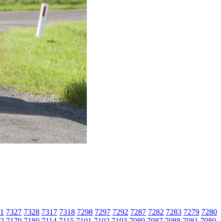
1
7327
7328
7317
7318
7298
7297
7292
7287
7282
7283
7279
7280
2
7179
7180
7114
7115
7101
7102
7103
7089
7087
7088
7081
7080