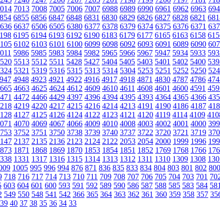
014
7013
7008
7005
7006
7007
6988
6989
6990
6961
6962
6963
694
854
6855
6856
6847
6848
6831
6830
6829
6826
6827
6828
6821
681
636
6637
6506
6505
6380
6377
6378
6379
6374
6375
6376
6371
637
198
6195
6194
6193
6192
6190
6183
6179
6177
6165
6163
6158
615
105
6102
6103
6101
6100
6099
6098
6092
6093
6091
6089
6090
607
011
5986
5985
5983
5984
5982
5965
5966
5967
5947
5934
5933
593
520
5513
5512
5511
5428
5427
5404
5405
5403
5401
5402
5400
539
324
5321
5319
5316
5315
5313
5314
5304
5253
5251
5252
5250
524
947
4948
4923
4921
4922
4916
4917
4918
4871
4830
4787
4786
474
665
4663
4625
4624
4612
4609
4610
4611
4608
4601
4600
4591
459
471
4472
4466
4429
4397
4396
4394
4395
4393
4364
4365
4366
435
218
4219
4220
4217
4215
4216
4214
4213
4191
4190
4186
4187
418
128
4127
4125
4126
4124
4122
4123
4121
4120
4119
4114
4109
410
071
4070
4069
4067
4066
4009
4010
4008
4003
4002
4001
4000
399
753
3752
3751
3750
3738
3739
3740
3737
3722
3720
3721
3719
370
147
2137
2135
2136
2123
2124
2122
2053
2054
2000
1999
1996
199
873
1871
1868
1869
1870
1853
1854
1851
1852
1769
1768
1766
176
338
1331
1317
1316
1315
1314
1313
1312
1311
1310
1309
1308
130
009
1005
995
996
994
876
871
836
835
833
834
804
803
801
802
80
9
718
716
717
714
713
710
711
709
708
707
706
705
704
703
701
70
5
603
604
601
600
593
591
592
589
590
586
587
588
585
583
584
58
2
549
550
548
541
542
366
365
364
363
362
361
360
359
358
357
35
39
40
37
38
35
36
34
33