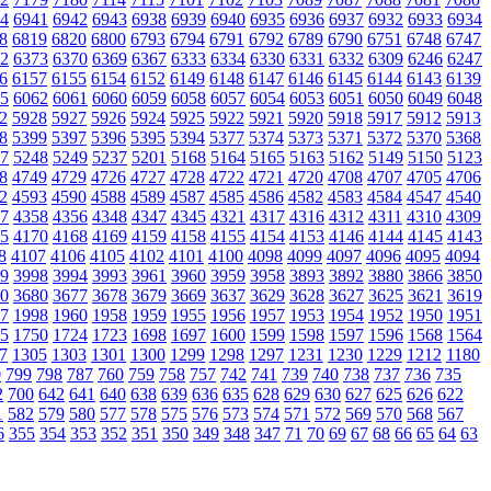
4
6941
6942
6943
6938
6939
6940
6935
6936
6937
6932
6933
6934
8
6819
6820
6800
6793
6794
6791
6792
6789
6790
6751
6748
6747
2
6373
6370
6369
6367
6333
6334
6330
6331
6332
6309
6246
6247
6
6157
6155
6154
6152
6149
6148
6147
6146
6145
6144
6143
6139
5
6062
6061
6060
6059
6058
6057
6054
6053
6051
6050
6049
6048
2
5928
5927
5926
5924
5925
5922
5921
5920
5918
5917
5912
5913
8
5399
5397
5396
5395
5394
5377
5374
5373
5371
5372
5370
5368
7
5248
5249
5237
5201
5168
5164
5165
5163
5162
5149
5150
5123
8
4749
4729
4726
4727
4728
4722
4721
4720
4708
4707
4705
4706
2
4593
4590
4588
4589
4587
4585
4586
4582
4583
4584
4547
4540
7
4358
4356
4348
4347
4345
4321
4317
4316
4312
4311
4310
4309
5
4170
4168
4169
4159
4158
4155
4154
4153
4146
4144
4145
4143
8
4107
4106
4105
4102
4101
4100
4098
4099
4097
4096
4095
4094
9
3998
3994
3993
3961
3960
3959
3958
3893
3892
3880
3866
3850
0
3680
3677
3678
3679
3669
3637
3629
3628
3627
3625
3621
3619
7
1998
1960
1958
1959
1955
1956
1957
1953
1954
1952
1950
1951
5
1750
1724
1723
1698
1697
1600
1599
1598
1597
1596
1568
1564
7
1305
1303
1301
1300
1299
1298
1297
1231
1230
1229
1212
1180
0
799
798
787
760
759
758
757
742
741
739
740
738
737
736
735
2
700
642
641
640
638
639
636
635
628
629
630
627
625
626
622
1
582
579
580
577
578
575
576
573
574
571
572
569
570
568
567
6
355
354
353
352
351
350
349
348
347
71
70
69
67
68
66
65
64
63