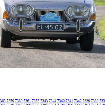
363
7359
7360
7361
7353
7343
7344
7340
7341
7342
7329
7330
733
245
7246
7247
7206
7207
7205
7201
7198
7199
7200
7197
7181
718