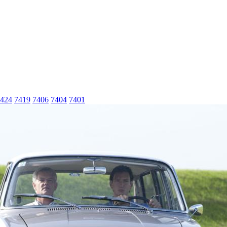
424
7419
7406
7404
7401