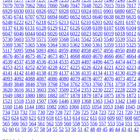
7079
7078
7062
7061
7060
7046
7047
7048
7025
7015
7016
7017
7
6929
6930
6931
6926
6927
6928
6923
6924
6911
6901
6880
6857
6
6745
6741
6707
6703
6694
6685
6652
6653
6640
6638
6639
6635
6
6248
6222
6217
6218
6215
6213
6211
6210
6203
6202
6201
6197
6
6137
6136
6131
6128
6129
6127
6126
6108
6109
6107
6106
6104
6
6047
6046
6044
6043
6026
6024
6022
6023
6020
6019
6018
6012
6
5730
5603
5570
5571
5569
5568
5541
5542
5543
5540
5539
5521
5
5369
5367
5365
5366
5364
5363
5362
5360
5361
5359
5333
5325
5
5117
5095
5094
5093
4961
4959
4960
4958
4957
4956
4950
4949
4
4676
4674
4675
4672
4673
4671
4668
4669
4670
4666
4667
4664
4
4539
4537
4538
4536
4534
4535
4520
4497
4496
4475
4474
4473
4
4253
4251
4252
4250
4228
4227
4225
4226
4224
4221
4222
4223
4
4141
4142
4140
4138
4139
4137
4136
4135
4134
4133
4130
4129
4
4093
4092
4088
4087
4086
4080
4079
4078
4077
4076
4073
4072
4
3849
3848
3846
3769
3768
3764
3762
3763
3760
3761
3759
3754
3
3620
3616
3613
3603
3567
3509
2354
2353
2230
2227
2228
2229
2
1949
1883
1880
1881
1882
1877
1878
1879
1874
1875
1876
1872
1
1521
1518
1510
1507
1506
1446
1369
1368
1363
1343
1342
1340
1
1160
1146
1144
1081
1082
1065
1066
1055
1054
1053
1046
1045
1
734
733
732
731
730
729
728
727
726
725
724
723
722
721
720
71
623
624
620
621
619
618
615
613
614
612
611
610
609
607
608
60
565
566
563
564
561
562
559
560
558
555
556
557
553
554
551
55
62
60
61
59
56
57
58
54
55
52
53
50
51
47
48
49
45
46
44
43
41
42