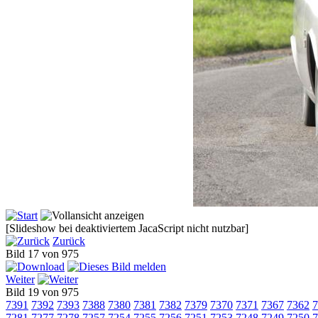
[Slideshow bei deaktiviertem JacaScript nicht nutzbar]
Zurück
Bild 17 von 975
Weiter
Bild 19 von 975
7391
7392
7393
7388
7380
7381
7382
7379
7370
7371
7367
7362
7
7281
7277
7278
7257
7254
7255
7256
7251
7253
7248
7249
7250
7