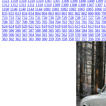
1521
1518
1518
1510
1510
1507
1507
1506
1506
1446
1446
1369
1
1312
1312
1311
1311
1310
1310
1309
1309
1308
1308
1307
1307
1
1160
1146
1146
1144
1144
1081
1081
1082
1082
1065
1065
1066
1
835
833
833
834
834
804
804
803
803
801
801
802
802
800
800
79
733
733
732
732
731
731
730
730
729
729
728
728
727
727
726
72
708
707
707
706
706
705
705
704
704
703
703
701
701
702
702
70
624
624
620
620
621
621
619
619
618
618
615
615
613
613
614
61
590
586
586
587
587
588
588
585
585
583
583
584
584
581
581
58
566
566
563
563
564
564
561
561
562
562
559
559
560
560
558
55
363
362
362
361
361
360
360
359
359
358
358
357
357
356
356
35