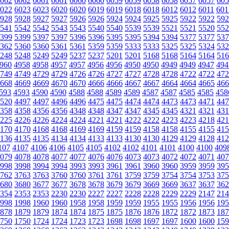
062
6062
6061
6061
6060
6060
6059
6059
6058
6058
6057
6057
605
022
6023
6023
6020
6020
6019
6019
6018
6018
6012
6012
6011
601
928
5928
5927
5927
5926
5926
5924
5924
5925
5925
5922
5922
592
541
5542
5542
5543
5543
5540
5540
5539
5539
5521
5521
5520
552
399
5399
5397
5397
5396
5396
5395
5395
5394
5394
5377
5377
537
362
5360
5360
5361
5361
5359
5359
5333
5333
5325
5325
5324
532
248
5248
5249
5249
5237
5237
5201
5201
5168
5168
5164
5164
516
960
4958
4958
4957
4957
4956
4956
4950
4950
4949
4949
4947
494
749
4749
4729
4729
4726
4726
4727
4727
4728
4728
4722
4722
472
668
4669
4669
4670
4670
4666
4666
4667
4667
4664
4664
4665
466
593
4593
4590
4590
4588
4588
4589
4589
4587
4587
4585
4585
458
520
4497
4497
4496
4496
4475
4475
4474
4474
4473
4473
4471
447
358
4358
4356
4356
4348
4348
4347
4347
4345
4345
4321
4321
431
225
4226
4226
4224
4224
4221
4221
4222
4222
4223
4223
4218
421
170
4170
4168
4168
4169
4169
4159
4159
4158
4158
4155
4155
415
136
4135
4135
4134
4134
4133
4133
4130
4130
4129
4129
4128
412
107
4107
4106
4106
4105
4105
4102
4102
4101
4101
4100
4100
409
079
4078
4078
4077
4077
4076
4076
4073
4073
4072
4072
4071
407
998
3998
3994
3994
3993
3993
3961
3961
3960
3960
3959
3959
395
762
3763
3763
3760
3760
3761
3761
3759
3759
3754
3754
3753
375
680
3680
3677
3677
3678
3678
3679
3679
3669
3669
3637
3637
362
354
2353
2353
2230
2230
2227
2227
2228
2228
2229
2229
2147
214
998
1998
1960
1960
1958
1958
1959
1959
1955
1955
1956
1956
195
878
1879
1879
1874
1874
1875
1875
1876
1876
1872
1872
1873
187
750
1750
1724
1724
1723
1723
1698
1698
1697
1697
1600
1600
159