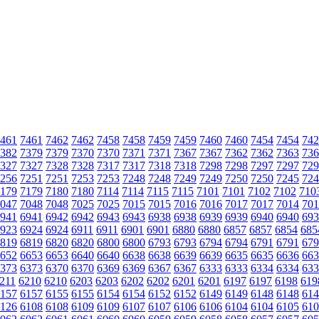
461
7461
7462
7462
7458
7458
7459
7459
7460
7460
7454
7454
742
382
7379
7379
7370
7370
7371
7371
7367
7367
7362
7362
7363
736
327
7327
7328
7328
7317
7317
7318
7318
7298
7298
7297
7297
729
256
7251
7251
7253
7253
7248
7248
7249
7249
7250
7250
7245
724
179
7179
7180
7180
7114
7114
7115
7115
7101
7101
7102
7102
710
047
7048
7048
7025
7025
7015
7015
7016
7016
7017
7017
7014
701
941
6941
6942
6942
6943
6943
6938
6938
6939
6939
6940
6940
693
923
6924
6924
6911
6911
6901
6901
6880
6880
6857
6857
6854
685
819
6819
6820
6820
6800
6800
6793
6793
6794
6794
6791
6791
679
652
6653
6653
6640
6640
6638
6638
6639
6639
6635
6635
6636
663
373
6373
6370
6370
6369
6369
6367
6367
6333
6333
6334
6334
633
211
6210
6210
6203
6203
6202
6202
6201
6201
6197
6197
6198
619
157
6157
6155
6155
6154
6154
6152
6152
6149
6149
6148
6148
614
126
6108
6108
6109
6109
6107
6107
6106
6106
6104
6104
6105
610