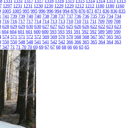
8
1331
1331
1317
1317
1316
1316
1315
1315
1314
1314
1313
1313
7
1297
1231
1231
1230
1230
1229
1229
1212
1212
1180
1180
1160
9
1005
1005
995
995
996
996
994
994
876
876
871
871
836
836
835
1
741
739
739
740
740
738
738
737
737
736
736
735
735
734
734
8
716
716
717
717
714
714
713
713
710
710
711
711
709
709
708
8
628
629
629
630
630
627
627
625
625
626
626
622
622
623
623
3
604
604
601
601
600
600
593
593
591
591
592
592
589
589
590
4
574
571
571
572
572
569
569
570
570
568
568
567
567
565
565
9
550
550
548
548
541
541
542
542
366
366
365
365
364
364
363
7
347
71
71
70
70
69
69
67
67
68
68
66
66
65
65