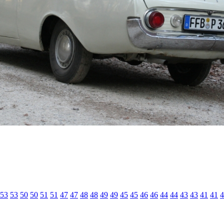
53
53
50
50
51
51
47
47
48
48
49
49
45
45
46
46
44
44
43
43
41
41
4