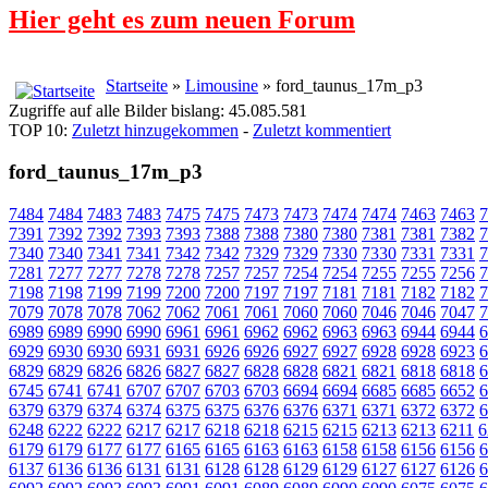
Hier geht es zum neuen Forum
Startseite
»
Limousine
» ford_taunus_17m_p3
Zugriffe auf alle Bilder bislang: 45.085.581
TOP 10:
Zuletzt hinzugekommen
-
Zuletzt kommentiert
ford_taunus_17m_p3
7484
7484
7483
7483
7475
7475
7473
7473
7474
7474
7463
7463
7
7391
7392
7392
7393
7393
7388
7388
7380
7380
7381
7381
7382
7
7340
7340
7341
7341
7342
7342
7329
7329
7330
7330
7331
7331
7
7281
7277
7277
7278
7278
7257
7257
7254
7254
7255
7255
7256
7
7198
7198
7199
7199
7200
7200
7197
7197
7181
7181
7182
7182
7
7079
7078
7078
7062
7062
7061
7061
7060
7060
7046
7046
7047
7
6989
6989
6990
6990
6961
6961
6962
6962
6963
6963
6944
6944
6
6929
6930
6930
6931
6931
6926
6926
6927
6927
6928
6928
6923
6
6829
6829
6826
6826
6827
6827
6828
6828
6821
6821
6818
6818
6
6745
6741
6741
6707
6707
6703
6703
6694
6694
6685
6685
6652
6
6379
6379
6374
6374
6375
6375
6376
6376
6371
6371
6372
6372
6
6248
6222
6222
6217
6217
6218
6218
6215
6215
6213
6213
6211
6
6179
6179
6177
6177
6165
6165
6163
6163
6158
6158
6156
6156
6
6137
6136
6136
6131
6131
6128
6128
6129
6129
6127
6127
6126
6