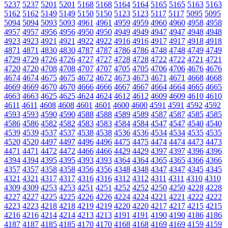
5237
5237
5201
5201
5168
5168
5164
5164
5165
5165
5163
5163
5162
5162
5149
5149
5150
5150
5123
5123
5117
5117
5095
5095
5094
5094
5093
5093
4961
4961
4959
4959
4960
4960
4958
4958
4957
4957
4956
4956
4950
4950
4949
4949
4947
4947
4948
4948
4923
4923
4921
4921
4922
4922
4916
4916
4917
4917
4918
4918
4871
4871
4830
4830
4787
4787
4786
4786
4748
4748
4749
4749
4729
4729
4726
4726
4727
4727
4728
4728
4722
4722
4721
4721
4720
4720
4708
4708
4707
4707
4705
4705
4706
4706
4676
4676
4674
4674
4675
4675
4672
4672
4673
4673
4671
4671
4668
4668
4669
4669
4670
4670
4666
4666
4667
4667
4664
4664
4665
4665
4663
4663
4625
4625
4624
4624
4612
4612
4609
4609
4610
4610
4611
4611
4608
4608
4601
4601
4600
4600
4591
4591
4592
4592
4593
4593
4590
4590
4588
4588
4589
4589
4587
4587
4585
4585
4586
4586
4582
4582
4583
4583
4584
4584
4547
4547
4540
4540
4539
4539
4537
4537
4538
4538
4536
4536
4534
4534
4535
4535
4520
4520
4497
4497
4496
4496
4475
4475
4474
4474
4473
4473
4471
4471
4472
4472
4466
4466
4429
4429
4397
4397
4396
4396
4394
4394
4395
4395
4393
4393
4364
4364
4365
4365
4366
4366
4357
4357
4358
4358
4356
4356
4348
4348
4347
4347
4345
4345
4321
4321
4317
4317
4316
4316
4312
4312
4311
4311
4310
4310
4309
4309
4253
4253
4251
4251
4252
4252
4250
4250
4228
4228
4227
4227
4225
4225
4226
4226
4224
4224
4221
4221
4222
4222
4223
4223
4218
4218
4219
4219
4220
4220
4217
4217
4215
4215
4216
4216
4214
4214
4213
4213
4191
4191
4190
4190
4186
4186
4187
4187
4185
4185
4170
4170
4168
4168
4169
4169
4159
4159