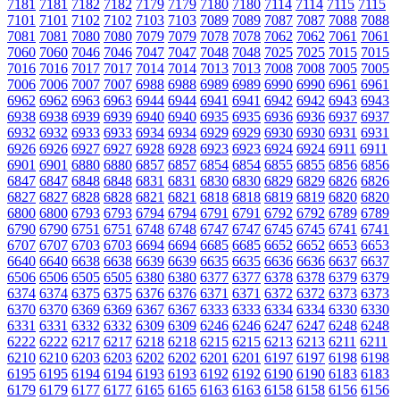
7181
7181
7182
7182
7179
7179
7180
7180
7114
7114
7115
7115
7101
7101
7102
7102
7103
7103
7089
7089
7087
7087
7088
7088
7081
7081
7080
7080
7079
7079
7078
7078
7062
7062
7061
7061
7060
7060
7046
7046
7047
7047
7048
7048
7025
7025
7015
7015
7016
7016
7017
7017
7014
7014
7013
7013
7008
7008
7005
7005
7006
7006
7007
7007
6988
6988
6989
6989
6990
6990
6961
6961
6962
6962
6963
6963
6944
6944
6941
6941
6942
6942
6943
6943
6938
6938
6939
6939
6940
6940
6935
6935
6936
6936
6937
6937
6932
6932
6933
6933
6934
6934
6929
6929
6930
6930
6931
6931
6926
6926
6927
6927
6928
6928
6923
6923
6924
6924
6911
6911
6901
6901
6880
6880
6857
6857
6854
6854
6855
6855
6856
6856
6847
6847
6848
6848
6831
6831
6830
6830
6829
6829
6826
6826
6827
6827
6828
6828
6821
6821
6818
6818
6819
6819
6820
6820
6800
6800
6793
6793
6794
6794
6791
6791
6792
6792
6789
6789
6790
6790
6751
6751
6748
6748
6747
6747
6745
6745
6741
6741
6707
6707
6703
6703
6694
6694
6685
6685
6652
6652
6653
6653
6640
6640
6638
6638
6639
6639
6635
6635
6636
6636
6637
6637
6506
6506
6505
6505
6380
6380
6377
6377
6378
6378
6379
6379
6374
6374
6375
6375
6376
6376
6371
6371
6372
6372
6373
6373
6370
6370
6369
6369
6367
6367
6333
6333
6334
6334
6330
6330
6331
6331
6332
6332
6309
6309
6246
6246
6247
6247
6248
6248
6222
6222
6217
6217
6218
6218
6215
6215
6213
6213
6211
6211
6210
6210
6203
6203
6202
6202
6201
6201
6197
6197
6198
6198
6195
6195
6194
6194
6193
6193
6192
6192
6190
6190
6183
6183
6179
6179
6177
6177
6165
6165
6163
6163
6158
6158
6156
6156