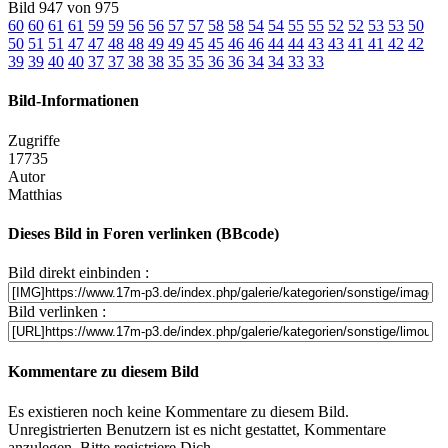
Bild 947 von 975
60
60
61
61
59
59
56
56
57
57
58
58
54
54
55
55
52
52
53
53
50
50
51
51
47
47
48
48
49
49
45
45
46
46
44
44
43
43
41
41
42
42
39
39
40
40
37
37
38
38
35
35
36
36
34
34
33
33
Bild-Informationen
Zugriffe
17735
Autor
Matthias
Dieses Bild in Foren verlinken (BBcode)
Bild direkt einbinden :
Bild verlinken :
Kommentare zu diesem Bild
Es existieren noch keine Kommentare zu diesem Bild.
Unregistrierten Benutzern ist es nicht gestattet, Kommentare
anzulegen. Bitte registriere Dich...