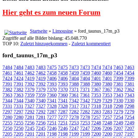
Hier geht es zum neuen Forum
Startseite
»
Limousine
» ford_taunus_17m_p3
Zugriffe auf alle Bilder bislang: 45.048.770
TOP 10:
Zuletzt hinzugekommen
-
Zuletzt kommentiert
ford_taunus_17m_p3
7484
7484
7483
7483
7475
7475
7473
7473
7474
7474
7463
7463
7461
7461
7462
7462
7458
7458
7459
7459
7460
7460
7454
7454
7424
7424
7419
7419
7406
7406
7404
7404
7401
7401
7399
7399
7391
7391
7392
7392
7393
7393
7388
7388
7380
7380
7381
7381
7382
7382
7379
7379
7370
7370
7371
7371
7367
7367
7362
7362
7363
7363
7359
7359
7360
7360
7361
7361
7353
7353
7343
7343
7344
7344
7340
7340
7341
7341
7342
7342
7329
7329
7330
7330
7331
7331
7327
7327
7328
7328
7317
7317
7318
7318
7298
7298
7297
7297
7292
7292
7287
7287
7282
7282
7283
7283
7279
7279
7280
7280
7281
7281
7277
7277
7278
7278
7257
7257
7254
7254
7255
7255
7256
7256
7251
7251
7253
7253
7248
7248
7249
7249
7250
7250
7245
7245
7246
7246
7247
7247
7206
7206
7207
7207
7205
7205
7201
7201
7198
7198
7199
7199
7200
7200
7197
7197