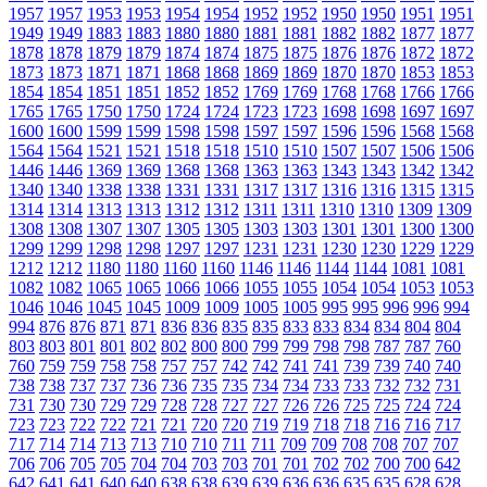
1957
1957
1953
1953
1954
1954
1952
1952
1950
1950
1951
1951
1949
1949
1883
1883
1880
1880
1881
1881
1882
1882
1877
1877
1878
1878
1879
1879
1874
1874
1875
1875
1876
1876
1872
1872
1873
1873
1871
1871
1868
1868
1869
1869
1870
1870
1853
1853
1854
1854
1851
1851
1852
1852
1769
1769
1768
1768
1766
1766
1765
1765
1750
1750
1724
1724
1723
1723
1698
1698
1697
1697
1600
1600
1599
1599
1598
1598
1597
1597
1596
1596
1568
1568
1564
1564
1521
1521
1518
1518
1510
1510
1507
1507
1506
1506
1446
1446
1369
1369
1368
1368
1363
1363
1343
1343
1342
1342
1340
1340
1338
1338
1331
1331
1317
1317
1316
1316
1315
1315
1314
1314
1313
1313
1312
1312
1311
1311
1310
1310
1309
1309
1308
1308
1307
1307
1305
1305
1303
1303
1301
1301
1300
1300
1299
1299
1298
1298
1297
1297
1231
1231
1230
1230
1229
1229
1212
1212
1180
1180
1160
1160
1146
1146
1144
1144
1081
1081
1082
1082
1065
1065
1066
1066
1055
1055
1054
1054
1053
1053
1046
1046
1045
1045
1009
1009
1005
1005
995
995
996
996
994
994
876
876
871
871
836
836
835
835
833
833
834
834
804
804
803
803
801
801
802
802
800
800
799
799
798
798
787
787
760
760
759
759
758
758
757
757
742
742
741
741
739
739
740
740
738
738
737
737
736
736
735
735
734
734
733
733
732
732
731
731
730
730
729
729
728
728
727
727
726
726
725
725
724
724
723
723
722
722
721
721
720
720
719
719
718
718
716
716
717
717
714
714
713
713
710
710
711
711
709
709
708
708
707
707
706
706
705
705
704
704
703
703
701
701
702
702
700
700
642
642
641
641
640
640
638
638
639
639
636
636
635
635
628
628