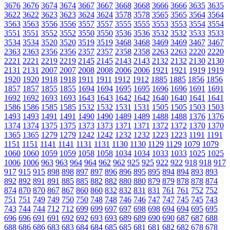
3676
3676
3674
3674
3667
3667
3668
3668
3666
3666
3635
3635
3622
3622
3623
3623
3624
3624
3578
3578
3565
3565
3564
3564
3563
3563
3556
3556
3557
3557
3555
3555
3553
3553
3554
3554
3551
3551
3552
3552
3550
3550
3536
3536
3532
3532
3533
3533
3534
3534
3520
3520
3519
3519
3468
3468
3469
3469
3467
3467
2363
2363
2356
2356
2357
2357
2358
2358
2263
2263
2220
2220
2221
2221
2219
2219
2145
2145
2143
2143
2132
2132
2130
2130
2131
2131
2007
2007
2008
2008
2006
2006
1921
1921
1919
1919
1920
1920
1918
1918
1911
1911
1912
1912
1885
1885
1856
1856
1857
1857
1855
1855
1694
1694
1695
1695
1696
1696
1691
1691
1692
1692
1693
1693
1643
1643
1642
1642
1640
1640
1641
1641
1586
1586
1585
1585
1532
1532
1531
1531
1505
1505
1503
1503
1493
1493
1491
1491
1490
1490
1489
1489
1488
1488
1376
1376
1374
1374
1375
1375
1373
1373
1371
1371
1372
1372
1370
1370
1365
1365
1279
1279
1242
1242
1232
1232
1223
1223
1191
1191
1151
1151
1141
1141
1131
1131
1130
1130
1129
1129
1079
1079
1060
1060
1059
1059
1058
1058
1034
1034
1033
1033
1025
1025
1006
1006
963
963
964
964
962
962
925
925
922
922
918
918
917
917
915
915
898
898
897
897
896
896
895
895
894
894
893
893
892
892
891
891
885
885
882
882
880
880
879
879
878
878
874
874
870
870
867
867
860
860
832
832
831
831
761
761
752
752
751
751
749
749
750
750
748
748
746
746
747
747
745
745
743
743
744
744
712
712
699
699
697
697
698
698
694
694
695
695
696
696
691
691
692
692
693
693
689
689
690
690
687
687
688
688
686
686
683
683
684
684
685
685
681
681
682
682
678
678