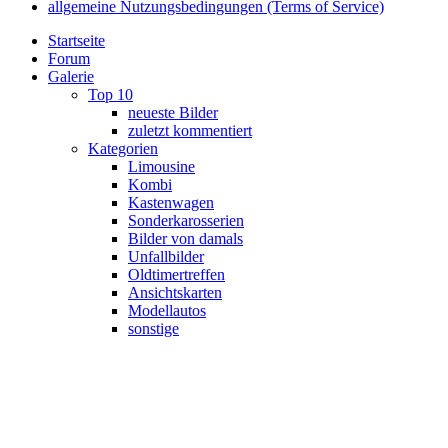
allgemeine Nutzungsbedingungen (Terms of Service)
Startseite
Forum
Galerie
Top 10
neueste Bilder
zuletzt kommentiert
Kategorien
Limousine
Kombi
Kastenwagen
Sonderkarosserien
Bilder von damals
Unfallbilder
Oldtimertreffen
Ansichtskarten
Modellautos
sonstige