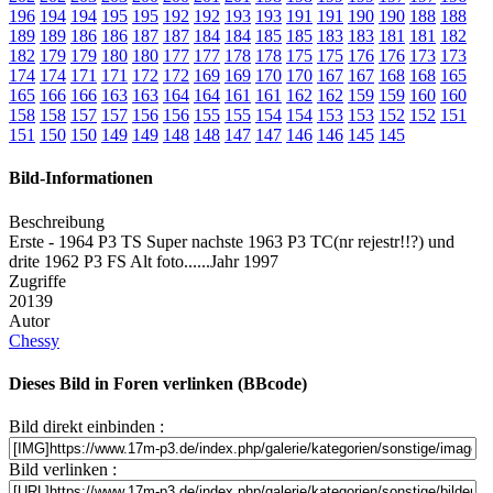
196
194
194
195
195
192
192
193
193
191
191
190
190
188
188
189
189
186
186
187
187
184
184
185
185
183
183
181
181
182
182
179
179
180
180
177
177
178
178
175
175
176
176
173
173
174
174
171
171
172
172
169
169
170
170
167
167
168
168
165
165
166
166
163
163
164
164
161
161
162
162
159
159
160
160
158
158
157
157
156
156
155
155
154
154
153
153
152
152
151
151
150
150
149
149
148
148
147
147
146
146
145
145
Bild-Informationen
Beschreibung
Erste - 1964 P3 TS Super nachste 1963 P3 TC(nr rejestr!!?) und
drite 1962 P3 FS Alt foto......Jahr 1997
Zugriffe
20139
Autor
Chessy
Dieses Bild in Foren verlinken (BBcode)
Bild direkt einbinden :
Bild verlinken :