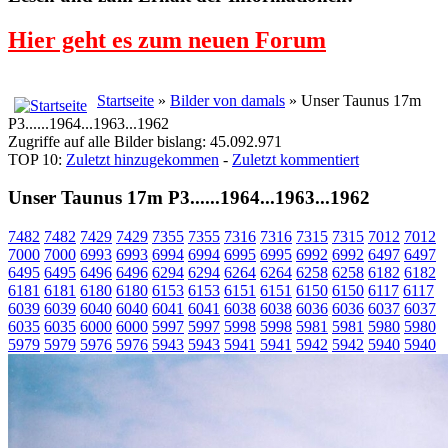
Hier geht es zum neuen Forum
Startseite
»
Bilder von damals
» Unser Taunus 17m
P3......1964...1963...1962
Zugriffe auf alle Bilder bislang: 45.092.971
TOP 10:
Zuletzt hinzugekommen
-
Zuletzt kommentiert
Unser Taunus 17m P3......1964...1963...1962
7482
7482
7429
7429
7355
7355
7316
7316
7315
7315
7012
7012
7000
7000
6993
6993
6994
6994
6995
6995
6992
6992
6497
6497
6495
6495
6496
6496
6294
6294
6264
6264
6258
6258
6182
6182
6181
6181
6180
6180
6153
6153
6151
6151
6150
6150
6117
6117
6039
6039
6040
6040
6041
6041
6038
6038
6036
6036
6037
6037
6035
6035
6000
6000
5997
5997
5998
5998
5981
5981
5980
5980
5979
5979
5976
5976
5943
5943
5941
5941
5942
5942
5940
5940