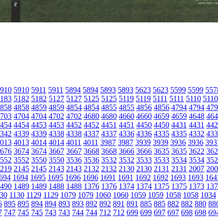
910
5910
5911
5911
5894
5894
5893
5893
5623
5623
5599
5599
557
183
5182
5182
5127
5127
5125
5125
5119
5119
5111
5111
5110
5110
858
4858
4859
4859
4854
4854
4855
4855
4856
4856
4794
4794
479
703
4704
4704
4702
4702
4680
4680
4660
4660
4659
4659
4648
464
454
4454
4453
4453
4452
4452
4451
4451
4450
4450
4431
4431
442
342
4339
4339
4338
4338
4337
4337
4336
4336
4335
4335
4332
433
013
4013
4014
4014
4011
4011
3987
3987
3939
3939
3936
3936
393
676
3674
3674
3667
3667
3668
3668
3666
3666
3635
3635
3622
362
552
3552
3550
3550
3536
3536
3532
3532
3533
3533
3534
3534
352
219
2145
2145
2143
2143
2132
2132
2130
2130
2131
2131
2007
200
694
1694
1695
1695
1696
1696
1691
1691
1692
1692
1693
1693
164
490
1489
1489
1488
1488
1376
1376
1374
1374
1375
1375
1373
137
30
1130
1129
1129
1079
1079
1060
1060
1059
1059
1058
1058
1034
6
895
895
894
894
893
893
892
892
891
891
885
885
882
882
880
88
7
747
745
745
743
743
744
744
712
712
699
699
697
697
698
698
69