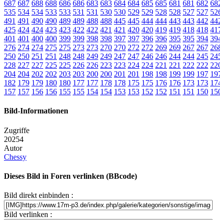
687
687
688
688
686
686
683
683
684
684
685
685
681
681
682
68
535
534
534
533
533
531
531
530
530
529
529
528
528
527
527
52
491
491
490
490
489
489
488
488
445
445
444
444
443
443
442
44
425
424
424
423
423
422
422
421
421
420
420
419
419
418
418
41
401
401
400
400
399
399
398
398
397
397
396
396
395
395
394
39
276
274
274
275
275
273
273
270
270
272
272
269
269
267
267
26
250
250
251
251
248
248
249
249
247
247
246
246
244
244
245
24
228
227
227
225
225
226
226
223
223
224
224
221
221
222
222
22
204
204
202
202
203
203
200
200
201
201
198
198
199
199
197
19
182
179
179
180
180
177
177
178
178
175
175
176
176
173
173
17
157
157
156
156
155
155
154
154
153
153
152
152
151
151
150
15
Bild-Informationen
Zugriffe
20254
Autor
Chessy
Dieses Bild in Foren verlinken (BBcode)
Bild direkt einbinden :
Bild verlinken :