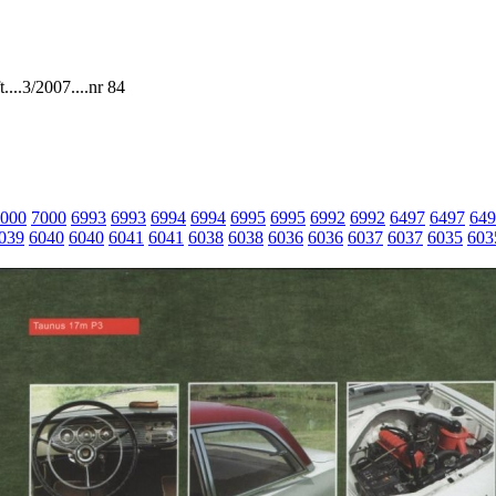
....3/2007....nr 84
000
7000
6993
6993
6994
6994
6995
6995
6992
6992
6497
6497
649
039
6040
6040
6041
6041
6038
6038
6036
6036
6037
6037
6035
603