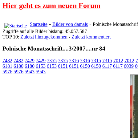
Hier geht es zum neuen Forum
Startseite
»
Bilder von damals
» Polnische Monatsschrift
Zugriffe auf alle Bilder bislang: 45.057.587
TOP 10:
Zuletzt hinzugekommen
-
Zuletzt kommentiert
Polnische Monatsschrift....3/2007....nr 84
7482
7482
7429
7429
7355
7355
7316
7316
7315
7315
7012
7012
7
6181
6180
6180
6153
6153
6151
6151
6150
6150
6117
6117
6039
6
5976
5976
5943
5943