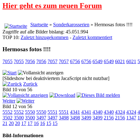
Hier geht es zum neuen Forum
Startseite
»
Sonderkarosserien
» Hermosas fotos !!!!
Zugriffe auf alle Bilder bislang: 45.051.994
TOP 10:
Zuletzt hinzugekommen
-
Zuletzt kommentiert
Hermosas fotos !!!!
7055
7055
7056
7056
7057
7057
6756
6756
6549
6549
6021
6021
5
[Slideshow bei deaktiviertem JacaScript nicht nutzbar]
Zurück
Bild 10 von 56
Weiter
Bild 12 von 56
5552
5552
5550
5550
5551
5551
4341
4341
4340
4340
4324
4324
4
3502
3500
3500
3497
3497
3498
3498
3499
3499
2156
2156
1347
1
21
20
20
17
17
16
16
15
15
Bild-Informationen