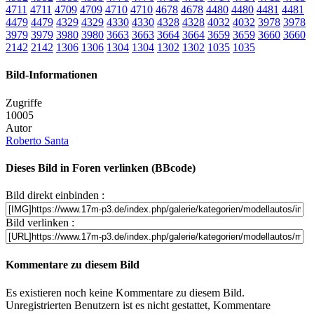
4711
4711
4709
4709
4710
4710
4678
4678
4480
4480
4481
4481
4479
4479
4329
4329
4330
4330
4328
4328
4032
4032
3978
3978
3979
3979
3980
3980
3663
3663
3664
3664
3659
3659
3660
3660
2142
2142
1306
1306
1304
1304
1302
1302
1035
1035
Bild-Informationen
Zugriffe
10005
Autor
Roberto Santa
Dieses Bild in Foren verlinken (BBcode)
Bild direkt einbinden :
Bild verlinken :
Kommentare zu diesem Bild
Es existieren noch keine Kommentare zu diesem Bild.
Unregistrierten Benutzern ist es nicht gestattet, Kommentare