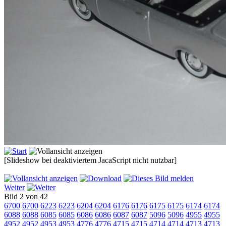
[Slideshow bei deaktiviertem JacaScript nicht nutzbar]
Weiter
Bild 2 von 42
6700
6700
6223
6223
6204
6204
6176
6176
6175
6175
6174
6174
6088
6088
6085
6085
6086
6086
6087
6087
5096
5096
4955
4955
4952
4952
4953
4953
4776
4776
4715
4715
4714
4714
4713
4713