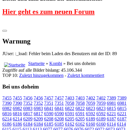
Hier geht es zum neuen Forum
Warnung
JUser: :_load: Fehler beim Laden des Benutzers mit der ID: 89
Startseite
»
Kombi
» Bei uns doheim
Zugriffe auf alle Bilder bislang: 45.106.344
TOP 10:
Zuletzt hinzugekommen
-
Zuletzt kommentiert
Bei uns doheim
7455
7455
7456
7456
7457
7457
7403
7403
7402
7402
7389
7389
7390
7390
7352
7352
7351
7351
7058
7058
7059
7059
6981
6981
6982
6982
6983
6983
6841
6841
6822
6822
6823
6823
6815
6815
6816
6816
6817
6817
6590
6590
6591
6591
6592
6592
6221
6221
6214
6214
6209
6209
6208
6208
6205
6205
6189
6189
6187
6187
6186
6186
6184
6184
6185
6185
6162
6162
6160
6160
6114
6114
6115
6115
6113
6113
6077
6077
6076
6076
6072
6072
6073
6073