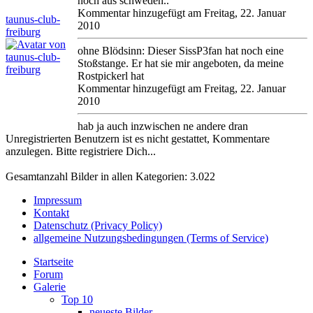
noch aus schweden..
Kommentar hinzugefügt am Freitag, 22. Januar
taunus-club-
2010
freiburg
ohne Blödsinn: Dieser SissP3fan hat noch eine
Stoßstange. Er hat sie mir angeboten, da meine
Rostpickerl hat
Kommentar hinzugefügt am Freitag, 22. Januar
2010
hab ja auch inzwischen ne andere dran
Unregistrierten Benutzern ist es nicht gestattet, Kommentare
anzulegen. Bitte registriere Dich...
Gesamtanzahl Bilder in allen Kategorien: 3.022
Impressum
Kontakt
Datenschutz (Privacy Policy)
allgemeine Nutzungsbedingungen (Terms of Service)
Startseite
Forum
Galerie
Top 10
neueste Bilder