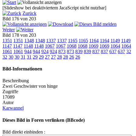
[Slideshow bei deaktiviertem JacaScript nicht nutzbar]
Zurück
Bild 176 von 203
Weiter
Bild 178 von 203
1351
1351
1348
1348
1337
1337
1165
1165
1164
1164
1149
1149
1147
1147
1148
1148
1067
1067
1068
1068
1069
1069
1064
1064
1061
1061
944
944
924
924
873
873
839
839
837
837
637
637
32
32
30
30
31
31
29
29
27
27
28
28
26
26
Bild-Informationen
Beschreibung
Zwei Geschwister von hinge
Zugriffe
17089
Autor
Karwannel
Dieses Bild in Foren verlinken (BBcode)
Bild direkt einbinden :