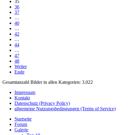
35
36
37
…
40
…
42
…
44
…
47
48
Weiter
Ende
Gesamtanzahl Bilder in allen Kategorien: 3.022
Impressum
Kontakt
Datenschutz (Privacy Policy)
allgemeine Nutzungsbedingungen (Terms of Service)
Startseite
Forum
Galerie