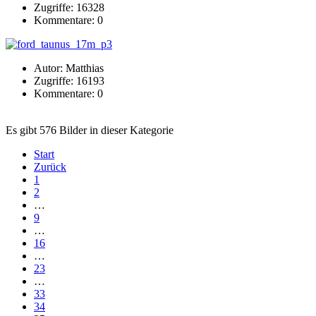
Zugriffe: 16328
Kommentare: 0
Autor: Matthias
Zugriffe: 16193
Kommentare: 0
Es gibt 576 Bilder in dieser Kategorie
Start
Zurück
1
2
…
9
…
16
…
23
…
33
34