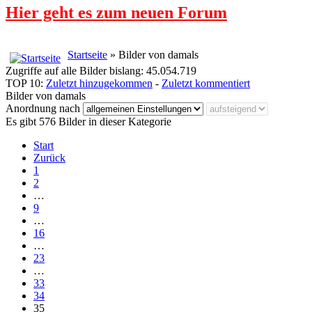
Hier geht es zum neuen Forum
Startseite
» Bilder von damals
Zugriffe auf alle Bilder bislang: 45.054.719
TOP 10:
Zuletzt hinzugekommen
-
Zuletzt kommentiert
Bilder von damals
Anordnung nach
Es gibt 576 Bilder in dieser Kategorie
Start
Zurück
1
2
…
9
…
16
…
23
…
33
34
35