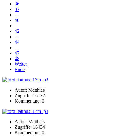
36
37
…
40
…
42
…
44
…
47
48
Weiter
Ende
Autor: Matthias
Zugriffe: 16132
Kommentare: 0
Autor: Matthias
Zugriffe: 16434
Kommentare: 0