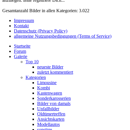
anzulegen. Bitte registriere Dich...
Gesamtanzahl Bilder in allen Kategorien: 3.022
Impressum
Kontakt
Datenschutz (Privacy Policy)
allgemeine Nutzungsbedingungen (Terms of Service)
Startseite
Forum
Galerie
Top 10
neueste Bilder
zuletzt kommentiert
Kategorien
Limousine
Kombi
Kastenwagen
Sonderkarosserien
Bilder von damals
Unfallbilder
Oldtimertreffen
Ansichtskarten
Modellautos
sonstige