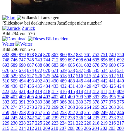
[Slideshow bei deaktiviertem JacaScript nicht nutzbar]
Zurück
Bild 294 von 576
Weiter
Bild 296 von 576
882
880
879
878
874
870
867
860
832
831
761
752
751
749
750
748
746
747
745
743
744
712
699
697
698
694
695
696
691
692
693
689
690
687
688
686
683
684
685
681
682
678
679
680
675
676
677
673
674
672
670
671
539
538
537
536
535
534
533
531
530
529
528
527
526
525
524
518
517
516
515
514
513
512
511
510
509
494
493
492
491
490
489
488
445
444
443
442
441
440
439
438
437
436
435
434
433
432
431
430
429
427
426
425
424
423
422
421
420
419
418
417
416
415
414
413
412
411
410
409
408
407
406
405
404
403
402
401
400
399
398
397
396
395
394
393
392
391
390
389
388
387
386
381
380
379
378
377
376
375
276
274
275
273
270
272
269
267
268
266
264
265
262
263
261
259
260
258
256
257
255
254
253
252
250
251
248
249
247
246
244
245
243
242
241
240
239
237
238
236
234
235
232
233
231
229
230
228
227
225
226
223
224
221
222
220
218
219
216
217
215
213
214
212
211
209
210
207
208
205
206
204
202
203
200