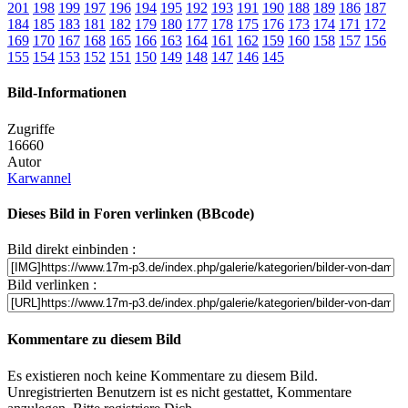
201
198
199
197
196
194
195
192
193
191
190
188
189
186
187
184
185
183
181
182
179
180
177
178
175
176
173
174
171
172
169
170
167
168
165
166
163
164
161
162
159
160
158
157
156
155
154
153
152
151
150
149
148
147
146
145
Bild-Informationen
Zugriffe
16660
Autor
Karwannel
Dieses Bild in Foren verlinken (BBcode)
Bild direkt einbinden :
Bild verlinken :
Kommentare zu diesem Bild
Es existieren noch keine Kommentare zu diesem Bild.
Unregistrierten Benutzern ist es nicht gestattet, Kommentare