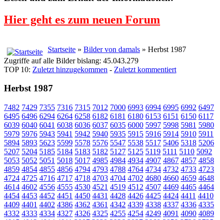
Hier geht es zum neuen Forum
Startseite
»
Bilder von damals
» Herbst 1987
Zugriffe auf alle Bilder bislang: 45.043.279
TOP 10:
Zuletzt hinzugekommen
-
Zuletzt kommentiert
Herbst 1987
7482
7429
7355
7316
7315
7012
7000
6993
6994
6995
6992
6497
6495
6496
6294
6264
6258
6182
6181
6180
6153
6151
6150
6117
6039
6040
6041
6038
6036
6037
6035
6000
5997
5998
5981
5980
5979
5976
5943
5941
5942
5940
5935
5915
5916
5914
5910
5911
5894
5893
5623
5599
5578
5576
5547
5538
5517
5406
5318
5206
5207
5204
5185
5184
5183
5182
5127
5125
5119
5111
5110
5092
5053
5052
5051
5018
5017
4985
4984
4934
4907
4867
4857
4858
4859
4854
4855
4856
4794
4793
4788
4764
4734
4732
4733
4723
4724
4725
4716
4717
4718
4703
4704
4702
4680
4660
4659
4648
4614
4602
4556
4555
4530
4521
4519
4512
4507
4469
4465
4464
4454
4453
4452
4451
4450
4431
4428
4426
4425
4424
4411
4410
4409
4401
4402
4386
4362
4361
4342
4339
4338
4337
4336
4335
4332
4333
4334
4327
4326
4325
4255
4254
4249
4091
4090
4089