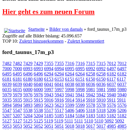
Hier geht es zum neuen Forum
Startseite
»
Bilder von damals
» ford_taunus_17m_p3
Zugriffe auf alle Bilder bislang: 45.096.657
TOP 10:
Zuletzt hinzugekommen
-
Zuletzt kommentiert
ford_taunus_17m_p3
7482
7482
7429
7429
7355
7355
7316
7316
7315
7315
7012
7012
7000
7000
6993
6993
6994
6994
6995
6995
6992
6992
6497
6497
6495
6495
6496
6496
6294
6294
6264
6264
6258
6258
6182
6182
6181
6181
6180
6180
6153
6153
6151
6151
6150
6150
6117
6117
6039
6039
6040
6040
6041
6041
6038
6038
6036
6036
6037
6037
6035
6035
6000
6000
5997
5997
5998
5998
5981
5981
5980
5980
5979
5979
5976
5976
5943
5943
5941
5941
5942
5942
5940
5940
5935
5935
5915
5915
5916
5916
5914
5914
5910
5910
5911
5911
5894
5894
5893
5893
5623
5623
5599
5599
5578
5578
5576
5576
5547
5547
5538
5538
5517
5517
5406
5406
5318
5318
5206
5206
5207
5207
5204
5204
5185
5185
5184
5184
5183
5183
5182
5182
5127
5127
5125
5125
5119
5119
5111
5111
5110
5110
5092
5092
5053
5053
5052
5052
5051
5051
5018
5018
5017
5017
4985
4985