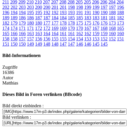
211
209
209
210
210
207
207
208
208
205
205
206
206
204
204
202
202
203
203
200
200
201
201
198
198
199
199
197
197
196
196
194
194
195
195
192
192
193
193
191
191
190
190
188
188
189
189
186
186
187
187
184
184
185
185
183
183
181
181
182
182
179
179
180
180
177
177
178
178
175
175
176
176
173
173
174
174
171
171
172
172
169
169
170
170
167
167
168
168
165
165
166
166
163
163
164
164
161
161
162
162
159
159
160
160
158
158
157
157
156
156
155
155
154
154
153
153
152
152
151
151
150
150
149
149
148
148
147
147
146
146
145
145
Bild-Informationen
Zugriffe
16386
Autor
Matthias
Dieses Bild in Foren verlinken (BBcode)
Bild direkt einbinden :
Bild verlinken :