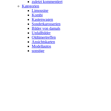
zuletzt kommentiert
Kategorien
Limousine
Kombi
Kastenwagen
Sonderkarosserien
Bilder von damals
Unfallbilder
Oldtimertreffen
Ansichtskarten
Modellautos
sonstige