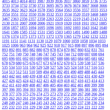
4015
4013
4014
4011
3987
3939
3936
3937
3860
3859
3736
3735
3733
3734
3732
3730
3731
3695
3675
3676
3674
3667
3668
3666
3635
3622
3623
3624
3578
3565
3564
3563
3556
3557
3555
3553
3554
3551
3552
3550
3536
3532
3533
3534
3520
3519
3468
3469
3467
2363
2356
2357
2358
2263
2220
2221
2219
2145
2143
2132
2130
2131
2007
2008
2006
1921
1919
1920
1918
1911
1912
1885
1856
1857
1855
1694
1695
1696
1691
1692
1693
1643
1642
1640
1641
1586
1585
1532
1531
1505
1503
1493
1491
1490
1489
1488
1376
1374
1375
1373
1371
1372
1370
1365
1279
1242
1232
1223
1191
1151
1141
1131
1130
1129
1079
1060
1059
1058
1034
1033
1025
1006
963
964
962
925
922
918
917
915
898
897
896
895
894
893
892
891
885
882
880
879
878
874
870
867
860
832
831
761
752
751
749
750
748
746
747
745
743
744
712
699
697
698
694
695
696
691
692
693
689
690
687
688
686
683
684
685
681
682
678
679
680
675
676
677
673
674
672
670
671
539
538
537
536
535
534
533
531
530
529
528
527
526
525
524
518
517
516
515
514
513
512
511
510
509
494
493
492
491
490
489
488
445
444
443
442
441
440
439
438
437
436
435
434
433
432
431
430
429
427
426
425
424
423
422
421
420
419
418
417
416
415
414
413
412
411
410
409
408
407
406
405
404
403
402
401
400
399
398
397
396
395
394
393
392
391
390
389
388
387
386
381
380
379
378
377
376
375
276
274
275
273
270
272
269
267
268
266
264
265
262
263
261
259
260
258
256
257
255
254
253
252
250
251
248
249
247
246
244
245
243
242
241
240
239
237
238
236
234
235
232
233
231
229
230
228
227
225
226
223
224
221
222
220