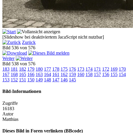
[Slideshow bei deaktiviertem JacaScript nicht nutzbar]
Zurück
Bild 536 von 576
Weiter
Bild 538 von 576
183
181
182
179
180
177
178
175
176
173
174
171
172
169
170
167
168
165
166
163
164
161
162
159
160
158
157
156
155
154
153
152
151
150
149
148
147
146
145
Bild-Informationen
Zugriffe
16183
Autor
Matthias
Dieses Bild in Foren verlinken (BBcode)