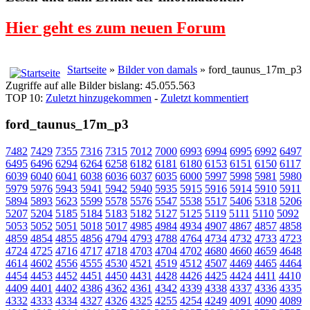
Hier geht es zum neuen Forum
Startseite
»
Bilder von damals
» ford_taunus_17m_p3
Zugriffe auf alle Bilder bislang: 45.055.563
TOP 10:
Zuletzt hinzugekommen
-
Zuletzt kommentiert
ford_taunus_17m_p3
7482
7429
7355
7316
7315
7012
7000
6993
6994
6995
6992
6497
6495
6496
6294
6264
6258
6182
6181
6180
6153
6151
6150
6117
6039
6040
6041
6038
6036
6037
6035
6000
5997
5998
5981
5980
5979
5976
5943
5941
5942
5940
5935
5915
5916
5914
5910
5911
5894
5893
5623
5599
5578
5576
5547
5538
5517
5406
5318
5206
5207
5204
5185
5184
5183
5182
5127
5125
5119
5111
5110
5092
5053
5052
5051
5018
5017
4985
4984
4934
4907
4867
4857
4858
4859
4854
4855
4856
4794
4793
4788
4764
4734
4732
4733
4723
4724
4725
4716
4717
4718
4703
4704
4702
4680
4660
4659
4648
4614
4602
4556
4555
4530
4521
4519
4512
4507
4469
4465
4464
4454
4453
4452
4451
4450
4431
4428
4426
4425
4424
4411
4410
4409
4401
4402
4386
4362
4361
4342
4339
4338
4337
4336
4335
4332
4333
4334
4327
4326
4325
4255
4254
4249
4091
4090
4089