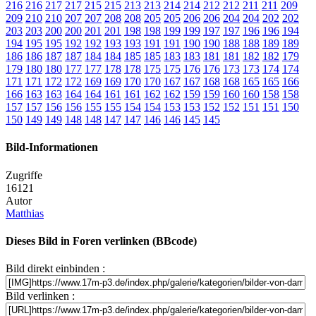
216
216
217
217
215
215
213
213
214
214
212
212
211
211
209
209
210
210
207
207
208
208
205
205
206
206
204
204
202
202
203
203
200
200
201
201
198
198
199
199
197
197
196
196
194
194
195
195
192
192
193
193
191
191
190
190
188
188
189
189
186
186
187
187
184
184
185
185
183
183
181
181
182
182
179
179
180
180
177
177
178
178
175
175
176
176
173
173
174
174
171
171
172
172
169
169
170
170
167
167
168
168
165
165
166
166
163
163
164
164
161
161
162
162
159
159
160
160
158
158
157
157
156
156
155
155
154
154
153
153
152
152
151
151
150
150
149
149
148
148
147
147
146
146
145
145
Bild-Informationen
Zugriffe
16121
Autor
Matthias
Dieses Bild in Foren verlinken (BBcode)
Bild direkt einbinden :
Bild verlinken :