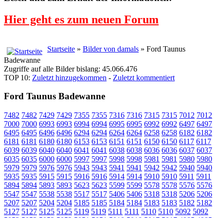
Hier geht es zum neuen Forum
Startseite
»
Bilder von damals
» Ford Taunus
Badewanne
Zugriffe auf alle Bilder bislang: 45.066.476
TOP 10:
Zuletzt hinzugekommen
-
Zuletzt kommentiert
Ford Taunus Badewanne
7482
7482
7429
7429
7355
7355
7316
7316
7315
7315
7012
7012
7000
7000
6993
6993
6994
6994
6995
6995
6992
6992
6497
6497
6495
6495
6496
6496
6294
6294
6264
6264
6258
6258
6182
6182
6181
6181
6180
6180
6153
6153
6151
6151
6150
6150
6117
6117
6039
6039
6040
6040
6041
6041
6038
6038
6036
6036
6037
6037
6035
6035
6000
6000
5997
5997
5998
5998
5981
5981
5980
5980
5979
5979
5976
5976
5943
5943
5941
5941
5942
5942
5940
5940
5935
5935
5915
5915
5916
5916
5914
5914
5910
5910
5911
5911
5894
5894
5893
5893
5623
5623
5599
5599
5578
5578
5576
5576
5547
5547
5538
5538
5517
5517
5406
5406
5318
5318
5206
5206
5207
5207
5204
5204
5185
5185
5184
5184
5183
5183
5182
5182
5127
5127
5125
5125
5119
5119
5111
5111
5110
5110
5092
5092