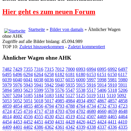
Hier geht es zum neuen Forum
Startseite
»
Bilder von damals
» Ähnlicher Wagen
ohne AHK
Zugriffe auf alle Bilder bislang: 45.094.989
TOP 10:
Zuletzt hinzugekommen
-
Zuletzt kommentiert
Ähnlicher Wagen ohne AHK
7482
7429
7355
7316
7315
7012
7000
6993
6994
6995
6992
6497
6495
6496
6294
6264
6258
6182
6181
6180
6153
6151
6150
6117
6039
6040
6041
6038
6036
6037
6035
6000
5997
5998
5981
5980
5979
5976
5943
5941
5942
5940
5935
5915
5916
5914
5910
5911
5894
5893
5623
5599
5578
5576
5547
5538
5517
5406
5318
5206
5207
5204
5185
5184
5183
5182
5127
5125
5119
5111
5110
5092
5053
5052
5051
5018
5017
4985
4984
4934
4907
4867
4857
4858
4859
4854
4855
4856
4794
4793
4788
4764
4734
4732
4733
4723
4724
4725
4716
4717
4718
4703
4704
4702
4680
4660
4659
4648
4614
4602
4556
4555
4530
4521
4519
4512
4507
4469
4465
4464
4454
4453
4452
4451
4450
4431
4428
4426
4425
4424
4411
4410
4409
4401
4402
4386
4362
4361
4342
4339
4338
4337
4336
4335