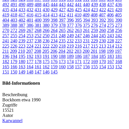
492
491
490
489
488
445
444
443
442
441
440
439
438
437
436
435
434
433
432
431
430
429
427
426
425
424
423
422
421
420
419
418
417
416
415
414
413
412
411
410
409
408
407
406
405
404
403
402
401
400
399
398
397
396
395
394
393
392
391
390
389
388
387
386
381
380
379
378
377
376
375
276
274
275
273
270
272
269
267
268
266
264
265
262
263
261
259
260
258
256
257
255
254
253
252
250
251
248
249
247
246
244
245
243
242
241
240
239
237
238
236
234
235
232
233
231
229
230
228
227
225
226
223
224
221
222
220
218
219
216
217
215
213
214
212
211
209
210
207
208
205
206
204
202
203
200
201
198
199
197
196
194
195
192
193
191
190
188
189
186
187
184
185
183
181
182
179
180
177
178
175
176
173
174
171
172
169
170
167
168
165
166
163
164
161
162
159
160
158
157
156
155
154
153
152
151
150
149
148
147
146
145
Bild-Informationen
Beschreibung
Bockhorn etwa 1990
Zugriffe
15521
Autor
Karwannel