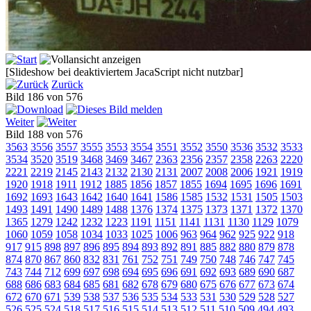
[Slideshow bei deaktiviertem JacaScript nicht nutzbar]
Zurück
Bild 186 von 576
Weiter
Bild 188 von 576
3563
3556
3557
3555
3553
3554
3551
3552
3550
3536
3532
3533
3534
3520
3519
3468
3469
3467
2363
2356
2357
2358
2263
2220
2221
2219
2145
2143
2132
2130
2131
2007
2008
2006
1921
1919
1920
1918
1911
1912
1885
1856
1857
1855
1694
1695
1696
1691
1692
1693
1643
1642
1640
1641
1586
1585
1532
1531
1505
1503
1493
1491
1490
1489
1488
1376
1374
1375
1373
1371
1372
1370
1365
1279
1242
1232
1223
1191
1151
1141
1131
1130
1129
1079
1060
1059
1058
1034
1033
1025
1006
963
964
962
925
922
918
917
915
898
897
896
895
894
893
892
891
885
882
880
879
878
874
870
867
860
832
831
761
752
751
749
750
748
746
747
745
743
744
712
699
697
698
694
695
696
691
692
693
689
690
687
688
686
683
684
685
681
682
678
679
680
675
676
677
673
674
672
670
671
539
538
537
536
535
534
533
531
530
529
528
527
526
525
524
518
517
516
515
514
513
512
511
510
509
494
493