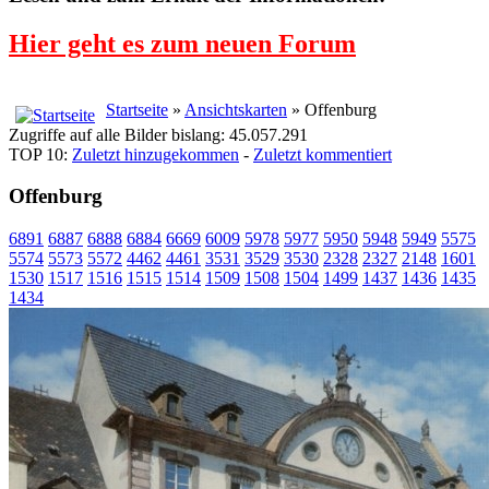
Hier geht es zum neuen Forum
Startseite
»
Ansichtskarten
» Offenburg
Zugriffe auf alle Bilder bislang: 45.057.291
TOP 10:
Zuletzt hinzugekommen
-
Zuletzt kommentiert
Offenburg
6891
6887
6888
6884
6669
6009
5978
5977
5950
5948
5949
5575
5574
5573
5572
4462
4461
3531
3529
3530
2328
2327
2148
1601
1530
1517
1516
1515
1514
1509
1508
1504
1499
1437
1436
1435
1434