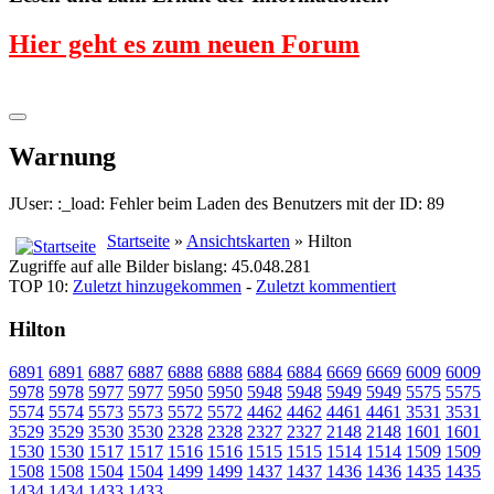
Hier geht es zum neuen Forum
Warnung
JUser: :_load: Fehler beim Laden des Benutzers mit der ID: 89
Startseite
»
Ansichtskarten
» Hilton
Zugriffe auf alle Bilder bislang: 45.048.281
TOP 10:
Zuletzt hinzugekommen
-
Zuletzt kommentiert
Hilton
6891
6891
6887
6887
6888
6888
6884
6884
6669
6669
6009
6009
5978
5978
5977
5977
5950
5950
5948
5948
5949
5949
5575
5575
5574
5574
5573
5573
5572
5572
4462
4462
4461
4461
3531
3531
3529
3529
3530
3530
2328
2328
2327
2327
2148
2148
1601
1601
1530
1530
1517
1517
1516
1516
1515
1515
1514
1514
1509
1509
1508
1508
1504
1504
1499
1499
1437
1437
1436
1436
1435
1435
1434
1434
1433
1433