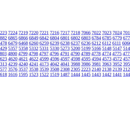
223
7224
7219
7220
7221
7216
7217
7218
7066
7022
7023
7024
701
882
6865
6866
6849
6842
6804
6801
6802
6803
6784
6785
6779
677
478
6479
6468
6260
6259
6239
6238
6237
6236
6212
6112
6111
606
429
5357
5358
5332
5331
5330
5273
5200
5199
5166
5148
5147
514
803
4800
4799
4798
4797
4796
4791
4790
4789
4778
4774
4775
477
623
4620
4621
4622
4599
4596
4597
4598
4595
4594
4573
4572
457
313
4239
4240
4241
4173
4042
4041
3988
3986
3981
3963
3952
395
577
3576
3537
3538
3539
3508
2308
2305
2223
2140
2138
2139
212
618
1616
1595
1523
1522
1519
1487
1444
1445
1443
1442
1441
144