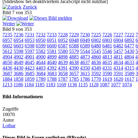
[Slideshow bei deaktiviertem JacaScript nicht nutzbar]
Zurück
Bild 7 von 353
Weiter
Bild 9 von 353
7235
7236
7231
7232
7233
7228
7229
7230
7225
7226
7227
7222
7
6957
6954
6953
6950
6951
6952
6948
6949
6902
6903
6904
6892
6
6602
6603
6598
6599
6600
6587
6588
6589
6480
6481
6482
6477
6
5612
5598
5597
5582
5581
5580
5579
5544
5545
5546
5457
5430
5
4904
4902
4901
4900
4899
4898
4885
4873
4860
4813
4811
4804
4
4650
4649
4645
4644
4640
4639
4638
4637
4636
4635
4634
4633
4
4436
4430
4423
4403
4392
4391
4390
4350
4349
4331
4314
4315
4
3687
3686
3685
3684
3683
3658
3657
3615
3592
3590
3591
3589
3
1884
1858
1859
1789
1788
1787
1785
1786
1770
1619
1620
1617
1
1213
1186
1184
1185
1183
1169
1136
1135
1128
1087
1077
1074
Bild-Informationen
Zugriffe
10070
Autor
Lothar
Dieses Bild in Foren verlinken (BBcode)