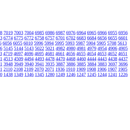
8
7019
7003
7004
6985
6986
6987
6976
6964
6965
6966
6955
6956
3
6774
6775
6772
6758
6757
6701
6702
6683
6684
6656
6655
6601
6
6056
6055
6010
5996
5994
5995
5993
5987
5904
5905
5708
5613
6
5145
5144
5143
5022
5021
4982
4980
4981
4979
4954
4906
4905
3
4719
4697
4696
4695
4681
4661
4656
4655
4654
4653
4652
4651
1
4513
4509
4494
4493
4478
4470
4468
4460
4444
4443
4438
4437
1
3948
3949
3940
3941
3935
3887
3886
3885
3884
3883
3697
3696
1
2110
2108
2109
2070
2071
1936
1910
1909
1908
1906
1907
1905
0
1438
1349
1346
1345
1280
1249
1246
1247
1245
1244
1241
1226