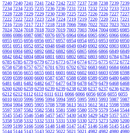
7240
7240
7241
7241
7242
7242
7237
7237
7238
7238
7239
7239
7234
7234
7235
7235
7236
7236
7231
7231
7232
7232
7233
7233
7228
7228
7229
7229
7230
7230
7225
7225
7226
7226
7227
7227
7222
7222
7223
7223
7224
7224
7219
7219
7220
7220
7221
7221
7216
7216
7217
7217
7218
7218
7066
7066
7022
7022
7023
7023
7024
7024
7018
7018
7019
7019
7003
7003
7004
7004
6985
6985
6986
6986
6987
6987
6976
6976
6964
6964
6965
6965
6966
6966
6955
6955
6956
6956
6957
6957
6954
6954
6953
6953
6950
6950
6951
6951
6952
6952
6948
6948
6949
6949
6902
6902
6903
6903
6904
6904
6892
6892
6882
6882
6865
6865
6866
6866
6849
6849
6842
6842
6804
6804
6801
6801
6802
6802
6803
6803
6784
6784
6785
6785
6779
6779
6773
6773
6774
6774
6775
6775
6772
6772
6758
6758
6757
6757
6701
6701
6702
6702
6683
6683
6684
6684
6656
6656
6655
6655
6601
6601
6602
6602
6603
6603
6598
6598
6599
6599
6600
6600
6587
6587
6588
6588
6589
6589
6480
6480
6481
6481
6482
6482
6477
6477
6478
6478
6479
6479
6468
6468
6260
6260
6259
6259
6239
6239
6238
6238
6237
6237
6236
6236
6212
6212
6112
6112
6111
6111
6066
6066
6056
6056
6055
6055
6010
6010
5996
5996
5994
5994
5995
5995
5993
5993
5987
5987
5904
5904
5905
5905
5708
5708
5613
5613
5612
5612
5598
5598
5597
5597
5582
5582
5581
5581
5580
5580
5579
5579
5544
5544
5545
5545
5546
5546
5457
5457
5430
5430
5429
5429
5357
5357
5358
5358
5332
5332
5331
5331
5330
5330
5273
5273
5200
5200
5199
5199
5166
5166
5148
5148
5147
5147
5146
5146
5145
5145
5144
5144
5143
5143
5022
5022
5021
5021
4982
4982
4980
4980