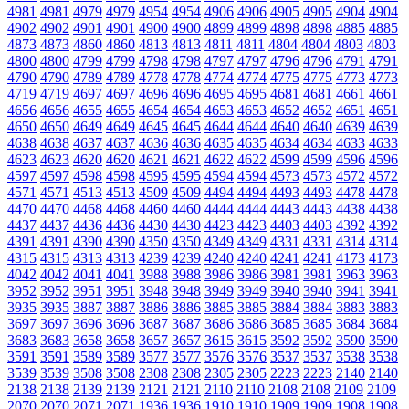
4981
4981
4979
4979
4954
4954
4906
4906
4905
4905
4904
4904
4902
4902
4901
4901
4900
4900
4899
4899
4898
4898
4885
4885
4873
4873
4860
4860
4813
4813
4811
4811
4804
4804
4803
4803
4800
4800
4799
4799
4798
4798
4797
4797
4796
4796
4791
4791
4790
4790
4789
4789
4778
4778
4774
4774
4775
4775
4773
4773
4719
4719
4697
4697
4696
4696
4695
4695
4681
4681
4661
4661
4656
4656
4655
4655
4654
4654
4653
4653
4652
4652
4651
4651
4650
4650
4649
4649
4645
4645
4644
4644
4640
4640
4639
4639
4638
4638
4637
4637
4636
4636
4635
4635
4634
4634
4633
4633
4623
4623
4620
4620
4621
4621
4622
4622
4599
4599
4596
4596
4597
4597
4598
4598
4595
4595
4594
4594
4573
4573
4572
4572
4571
4571
4513
4513
4509
4509
4494
4494
4493
4493
4478
4478
4470
4470
4468
4468
4460
4460
4444
4444
4443
4443
4438
4438
4437
4437
4436
4436
4430
4430
4423
4423
4403
4403
4392
4392
4391
4391
4390
4390
4350
4350
4349
4349
4331
4331
4314
4314
4315
4315
4313
4313
4239
4239
4240
4240
4241
4241
4173
4173
4042
4042
4041
4041
3988
3988
3986
3986
3981
3981
3963
3963
3952
3952
3951
3951
3948
3948
3949
3949
3940
3940
3941
3941
3935
3935
3887
3887
3886
3886
3885
3885
3884
3884
3883
3883
3697
3697
3696
3696
3687
3687
3686
3686
3685
3685
3684
3684
3683
3683
3658
3658
3657
3657
3615
3615
3592
3592
3590
3590
3591
3591
3589
3589
3577
3577
3576
3576
3537
3537
3538
3538
3539
3539
3508
3508
2308
2308
2305
2305
2223
2223
2140
2140
2138
2138
2139
2139
2121
2121
2110
2110
2108
2108
2109
2109
2070
2070
2071
2071
1936
1936
1910
1910
1909
1909
1908
1908