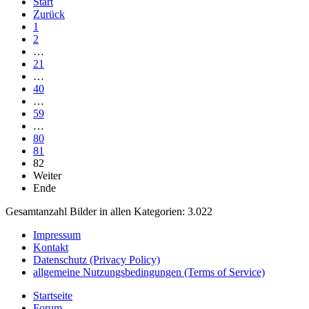
Start
Zurück
1
2
…
21
…
40
…
59
…
80
81
82
Weiter
Ende
Gesamtanzahl Bilder in allen Kategorien: 3.022
Impressum
Kontakt
Datenschutz (Privacy Policy)
allgemeine Nutzungsbedingungen (Terms of Service)
Startseite
Forum