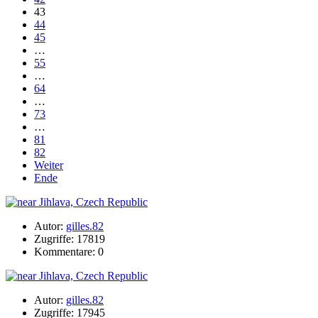
43
44
45
…
55
…
64
…
73
…
81
82
Weiter
Ende
Autor:
gilles.82
Zugriffe: 17819
Kommentare: 0
Autor:
gilles.82
Zugriffe: 17945