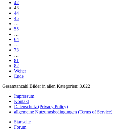
42
43
44
45
…
55
…
64
…
73
…
81
82
Weiter
Ende
Gesamtanzahl Bilder in allen Kategorien: 3.022
Impressum
Kontakt
Datenschutz (Privacy Policy)
allgemeine Nutzungsbedingungen (Terms of Service)
Startseite
Forum