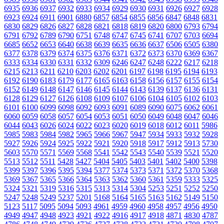
6935
6936
6937
6932
6933
6934
6929
6930
6931
6926
6927
6928
6923
6924
6911
6901
6880
6857
6854
6855
6856
6847
6848
6831
6830
6829
6826
6827
6828
6821
6818
6819
6820
6800
6793
6794
6791
6792
6789
6790
6751
6748
6747
6745
6741
6707
6703
6694
6685
6652
6653
6640
6638
6639
6635
6636
6637
6506
6505
6380
6377
6378
6379
6374
6375
6376
6371
6372
6373
6370
6369
6367
6333
6334
6330
6331
6332
6309
6246
6247
6248
6222
6217
6218
6215
6213
6211
6210
6203
6202
6201
6197
6198
6195
6194
6193
6192
6190
6183
6179
6177
6165
6163
6158
6156
6157
6155
6154
6152
6149
6148
6147
6146
6145
6144
6143
6139
6137
6136
6131
6128
6129
6127
6126
6108
6109
6107
6106
6104
6105
6102
6103
6101
6100
6099
6098
6092
6093
6091
6089
6090
6075
6062
6061
6060
6059
6058
6057
6054
6053
6051
6050
6049
6048
6047
6046
6044
6043
6026
6024
6022
6023
6020
6019
6018
6012
6011
5986
5985
5983
5984
5982
5965
5966
5967
5947
5934
5933
5932
5928
5927
5926
5924
5925
5922
5921
5920
5918
5917
5912
5913
5730
5603
5570
5571
5569
5568
5541
5542
5543
5540
5539
5521
5520
5513
5512
5511
5428
5427
5404
5405
5403
5401
5402
5400
5398
5399
5397
5396
5395
5394
5377
5374
5373
5371
5372
5370
5368
5369
5367
5365
5366
5364
5363
5362
5360
5361
5359
5333
5325
5324
5321
5319
5316
5315
5313
5314
5304
5253
5251
5252
5250
5247
5248
5249
5237
5201
5168
5164
5165
5163
5162
5149
5150
5123
5117
5095
5094
5093
4961
4959
4960
4958
4957
4956
4950
4949
4947
4948
4923
4921
4922
4916
4917
4918
4871
4830
4787