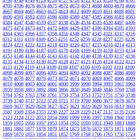
4786
4748
4749
4729
4726
4727
4728
4722
4721
4720
4708
4707
4705
4706
4676
4674
4675
4672
4673
4671
4668
4669
4670
4666
4667
4664
4665
4663
4625
4624
4612
4609
4610
4611
4608
4601
4600
4591
4592
4593
4590
4588
4589
4587
4585
4586
4582
4583
4584
4547
4540
4539
4537
4538
4536
4534
4535
4520
4497
4496
4475
4474
4473
4471
4472
4466
4429
4397
4396
4394
4395
4393
4364
4365
4366
4357
4358
4356
4348
4347
4345
4321
4317
4316
4312
4311
4310
4309
4253
4251
4252
4250
4228
4227
4225
4226
4224
4221
4222
4223
4218
4219
4220
4217
4215
4216
4214
4213
4191
4190
4186
4187
4185
4170
4168
4169
4159
4158
4155
4154
4153
4146
4144
4145
4143
4141
4142
4140
4138
4139
4137
4136
4135
4134
4133
4130
4129
4128
4127
4125
4126
4124
4122
4123
4121
4120
4119
4114
4109
4108
4107
4106
4105
4102
4101
4100
4098
4099
4097
4096
4095
4094
4093
4092
4088
4087
4086
4080
4079
4078
4077
4076
4073
4072
4071
4070
4069
4067
4066
4009
4010
4008
4003
4002
4001
4000
3999
3998
3994
3993
3961
3960
3959
3958
3893
3892
3880
3866
3850
3849
3848
3846
3769
3768
3764
3762
3763
3760
3761
3759
3754
3753
3752
3751
3750
3738
3739
3740
3737
3722
3720
3721
3719
3700
3680
3677
3678
3679
3669
3637
3629
3628
3627
3625
3621
3619
3620
3616
3613
3603
3567
3509
2354
2353
2230
2227
2228
2229
2147
2137
2135
2136
2123
2124
2122
2053
2054
2000
1999
1996
1997
1998
1960
1958
1959
1955
1956
1957
1953
1954
1952
1950
1951
1949
1883
1880
1881
1882
1877
1878
1879
1874
1875
1876
1872
1873
1871
1868
1869
1870
1853
1854
1851
1852
1769
1768
1766
1765
1750
1724