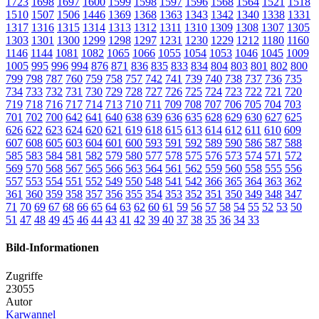
1723
1698
1697
1600
1599
1598
1597
1596
1568
1564
1521
1518
1510
1507
1506
1446
1369
1368
1363
1343
1342
1340
1338
1331
1317
1316
1315
1314
1313
1312
1311
1310
1309
1308
1307
1305
1303
1301
1300
1299
1298
1297
1231
1230
1229
1212
1180
1160
1146
1144
1081
1082
1065
1066
1055
1054
1053
1046
1045
1009
1005
995
996
994
876
871
836
835
833
834
804
803
801
802
800
799
798
787
760
759
758
757
742
741
739
740
738
737
736
735
734
733
732
731
730
729
728
727
726
725
724
723
722
721
720
719
718
716
717
714
713
710
711
709
708
707
706
705
704
703
701
702
700
642
641
640
638
639
636
635
628
629
630
627
625
626
622
623
624
620
621
619
618
615
613
614
612
611
610
609
607
608
605
603
604
601
600
593
591
592
589
590
586
587
588
585
583
584
581
582
579
580
577
578
575
576
573
574
571
572
569
570
568
567
565
566
563
564
561
562
559
560
558
555
556
557
553
554
551
552
549
550
548
541
542
366
365
364
363
362
361
360
359
358
357
356
355
354
353
352
351
350
349
348
347
71
70
69
67
68
66
65
64
63
62
60
61
59
56
57
58
54
55
52
53
50
51
47
48
49
45
46
44
43
41
42
39
40
37
38
35
36
34
33
Bild-Informationen
Zugriffe
23055
Autor
Karwannel