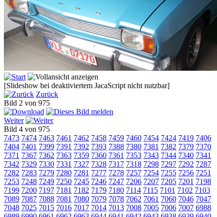
[Slideshow bei deaktiviertem JacaScript nicht nutzbar]
Zurück
Bild 2 von 975
Weiter
Bild 4 von 975
7473
7474
7463
7461
7462
7458
7459
7460
7454
7424
7419
7406
7404
7401
7399
7391
7392
7393
7388
7380
7381
7382
7379
7370
7371
7367
7362
7363
7359
7360
7361
7353
7343
7344
7340
7341
7342
7329
7330
7331
7327
7328
7317
7318
7298
7297
7292
7287
7282
7283
7279
7280
7281
7277
7278
7257
7254
7255
7256
7251
7253
7248
7249
7250
7245
7246
7247
7206
7207
7205
7201
7198
7199
7200
7197
7181
7182
7179
7180
7114
7115
7101
7102
7103
7089
7087
7088
7081
7080
7079
7078
7062
7061
7060
7046
7047
7048
7025
7015
7016
7017
7014
7013
7008
7005
7006
7007
6988
6989
6990
6961
6962
6963
6944
6941
6942
6943
6938
6939
6940